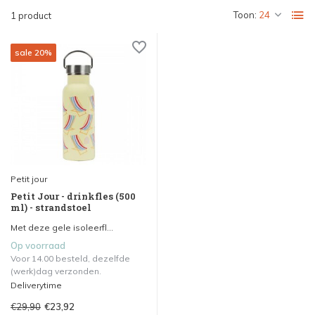
Toon:
1 product
sale 20%
Petit jour
Petit Jour - drinkfles (500
ml) - strandstoel
Met deze gele isoleerfl...
Op voorraad
Voor 14.00 besteld, dezelfde
(werk)dag verzonden.
Deliverytime
€29,90
€23,92