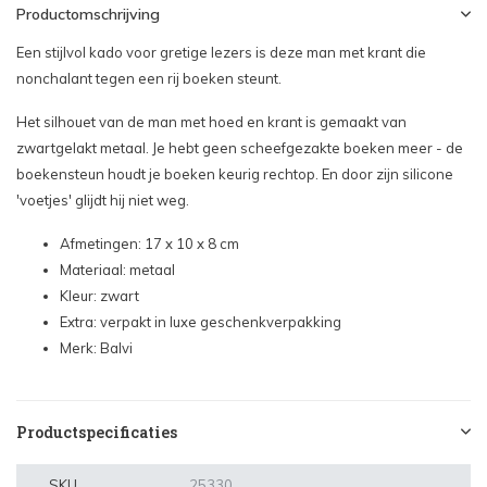
Productomschrijving
Een stijlvol kado voor gretige lezers is deze man met krant die
nonchalant tegen een rij boeken steunt.
Het silhouet van de man met hoed en krant is gemaakt van
zwartgelakt metaal. Je hebt geen scheefgezakte boeken meer - de
boekensteun houdt je boeken keurig rechtop. En door zijn silicone
'voetjes' glijdt hij niet weg.
Afmetingen: 17 x 10 x 8 cm
Materiaal: metaal
Kleur: zwart
Extra: verpakt in luxe geschenkverpakking
Merk: Balvi
Productspecificaties
SKU
25330