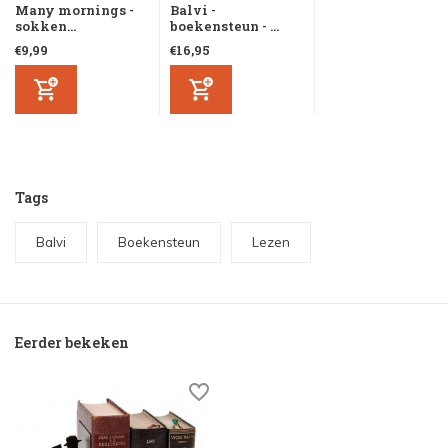
Many mornings -
Balvi -
sokken...
boekensteun - ...
€9,99
€16,95
Tags
Balvi
Boekensteun
Lezen
Eerder bekeken