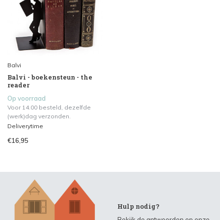
Balvi
Balvi - boekensteun - the
reader
Op voorraad
Voor 14.00 besteld, dezelfde
(werk)dag verzonden.
Deliverytime
€16,95
Hulp nodig?
Bekijk de antwoorden op onze