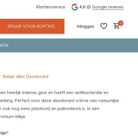
e en snelle bezorging door o.a. Fietskoerier en GLS.
Klantenservice
4,6
@
Google reviews
Wij maken
0
SPAAR VOOR KORTING
Inloggen
BON
Bekijk alles Deodorant
Account aanmaken
Account aanmaken
en heerlijk intense geur en heeft een antibacteriële en
erking. Perfect voor deze deodorant crème van natuurlijke
 ook nog eens plasticvrij en palmolievrij is. In een
minium blikje.
tje?: