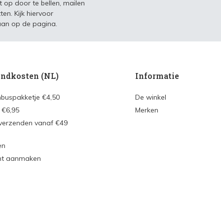
t op door te bellen, mailen
ten. Kijk hiervoor
an op de pagina.
ndkosten (NL)
Informatie
nbuspakketje €4,50
De winkel
 €6,95
Merken
 verzenden vanaf €49
en
nt aanmaken