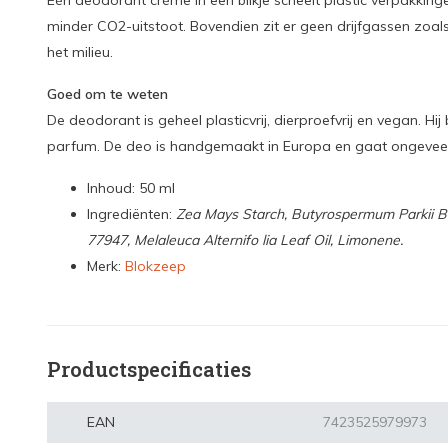
Eén deodorant crème in een blikje scheelt plastic verpakkin
minder CO2-uitstoot. Bovendien zit er geen drijfgassen zoals
het milieu.
Goed om te weten
De deodorant is geheel plasticvrij, dierproefvrij en vegan. 
parfum. De deo is handgemaakt in Europa en gaat ongevee
Inhoud: 50 ml
Ingrediënten:
Zea Mays Starch, Butyrospermum Parkii Bu
77947, Melaleuca Alternifo lia Leaf Oil, Limonene.
Merk:
Blokzeep
Productspecificaties
EAN
7423525979973