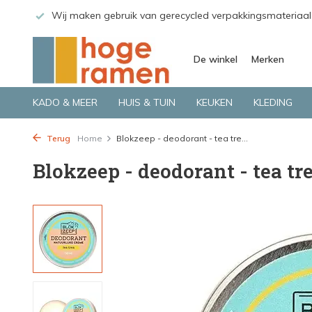
 GLS.
Wij maken gebruik van gerecycled verpakkingsmateriaal
De winkel
Merken
KADO & MEER
HUIS & TUIN
KEUKEN
KLEDING
Terug
Home
Blokzeep - deodorant - tea tre...
Blokzeep - deodorant - tea tr