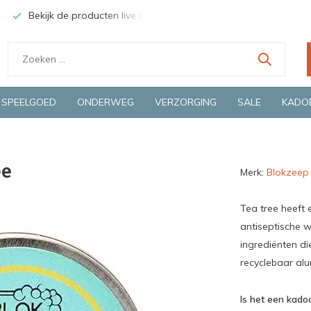
Bekijk de producten live in onze winkel in Deventer
Groen
SPEELGOED
ONDERWEG
VERZORGING
SALE
KADO
ee
Merk:
Blokzeep
Tea tree heeft e
antiseptische w
ingrediënten die
recyclebaar alu
Is het een kadoo