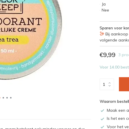
Ja
Nee
Sparen voor kor
Bij aankoop 
volgende aank
€9,99
3 pro
Voor 14.00 best
Waarom bestell
Maak een a
Is het een c
Voor het ve