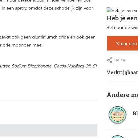
gen, maar betekent ook minder vervoer en dus
 in een spray, omdat deze schadelijk zijn voor
Heb je een
Bel naar de win
Hij bevat ook geen aluminiumchloride en ook geen
Stuur een
r drie maanden mee.
Delen
tter, Sodium Bicarbonate, Cocos Nucifera Oil, CI
Verkrijgbaar
Andere me
Bl