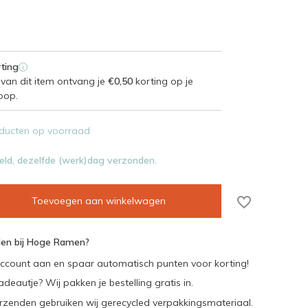
ting
i
van dit item ontvang je
€0,50
korting op je
oop.
ducten op voorraad
eld, dezelfde (werk)dag verzonden.
Toevoegen aan winkelwagen
en bij Hoge Ramen?
ccount aan en spaar automatisch punten voor korting!
adeautje? Wij pakken je bestelling gratis in.
rzenden gebruiken wij gerecycled verpakkingsmateriaal.