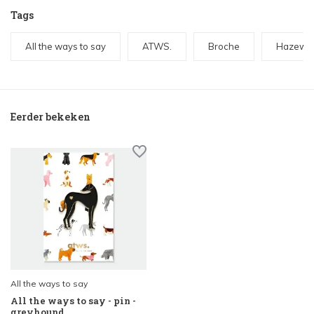
Tags
All the ways to say
ATWS.
Broche
Hazewi
Eerder bekeken
All the ways to say
All the ways to say - pin -
greyhound