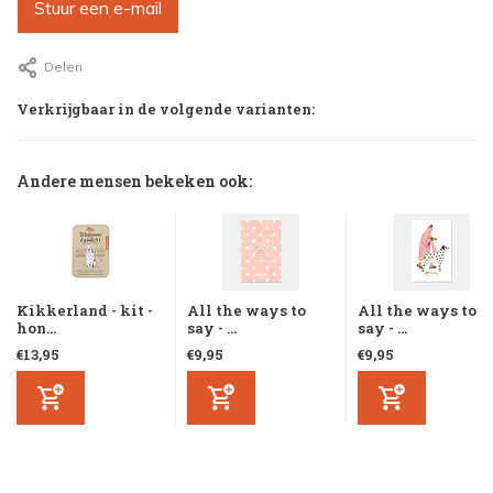
Stuur een e-mail
Delen
Verkrijgbaar in de volgende varianten:
Andere mensen bekeken ook:
Kikkerland - kit -
All the ways to
All the ways to
hon...
say - ...
say - ...
€13,95
€9,95
€9,95