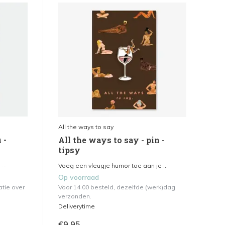
All the ways to say
 -
All the ways to say - pin -
tipsy
...
Voeg een vleugje humor toe aan je ...
Op voorraad
atie over
Voor 14.00 besteld, dezelfde (werk)dag
verzonden.
Deliverytime
€9,95