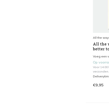
All the way
All the 
better t
Voeg een vl
Op voorr
Voor 14.00
verzonden.
Deliveryti
€9,95