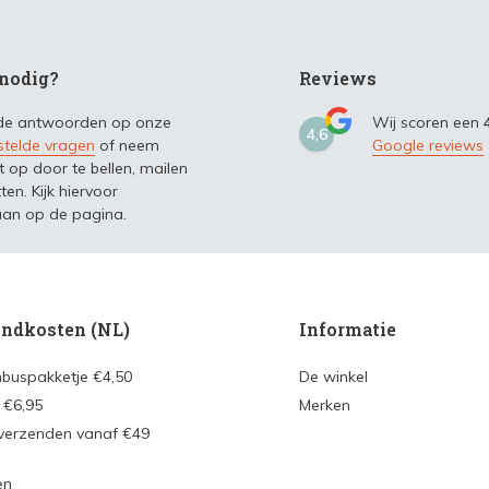
nodig?
Reviews
 de antwoorden op onze
Wij scoren een
4,6
stelde vragen
of neem
Google reviews
t op door te bellen, mailen
ten. Kijk hiervoor
an op de pagina.
ndkosten (NL)
Informatie
nbuspakketje €4,50
De winkel
 €6,95
Merken
 verzenden vanaf €49
en