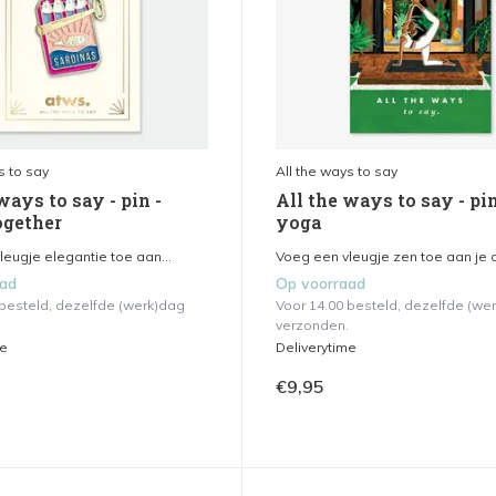
s to say
All the ways to say
ways to say - pin -
All the ways to say - pin
ogether
yoga
eugje elegantie toe aan...
Voeg een vleugje zen toe aan je o
aad
Op voorraad
 besteld, dezelfde (werk)dag
Voor 14.00 besteld, dezelfde (we
verzonden.
me
Deliverytime
€9,95