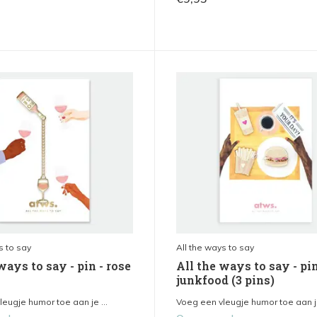
s to say
All the ways to say
ways to say - pin - rose
All the ways to say - pin
junkfood (3 pins)
eugje humor toe aan je ...
Voeg een vleugje humor toe aan je