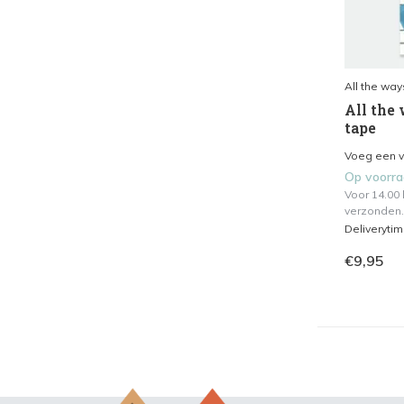
All the way
All the 
tape
Voeg een vl
Op voorr
Voor 14.00
verzonden.
Deliveryti
€9,95