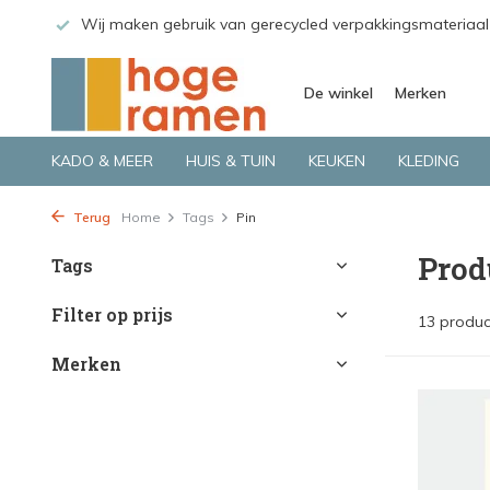
 GLS.
Wij maken gebruik van gerecycled verpakkingsmateriaal
De winkel
Merken
KADO & MEER
HUIS & TUIN
KEUKEN
KLEDING
Terug
Home
Tags
Pin
Prod
Tags
Filter op prijs
13 produc
Merken