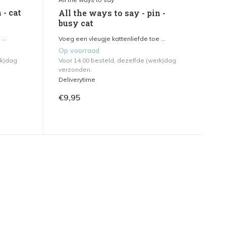
 - cat
All the ways to say - pin -
busy cat
...
Voeg een vleugje kattenliefde toe ...
Op voorraad
rk)dag
Voor 14.00 besteld, dezelfde (werk)dag
verzonden.
Deliverytime
€9,95