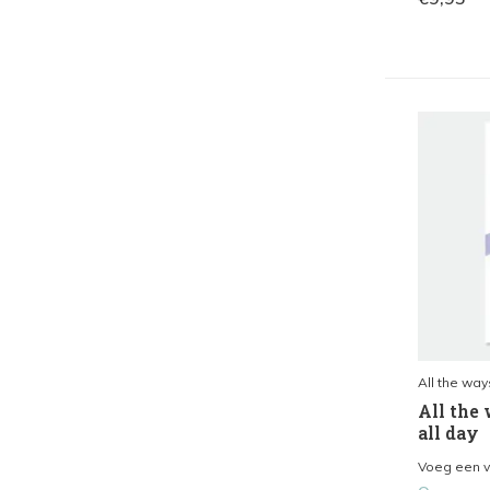
All the way
All the 
all day
Voeg een vl