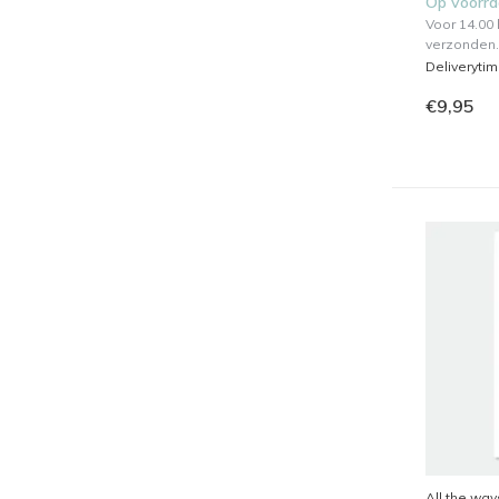
Op voorr
Voor 14.00
verzonden.
Deliveryti
€9,95
All the way