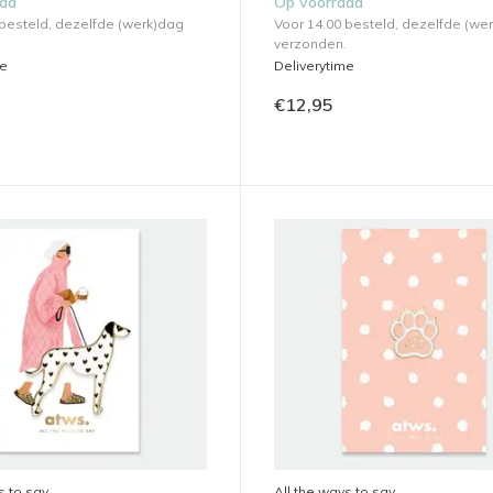
aad
Op voorraad
 besteld, dezelfde (werk)dag
Voor 14.00 besteld, dezelfde (we
verzonden.
me
Deliverytime
€12,95
s to say
All the ways to say