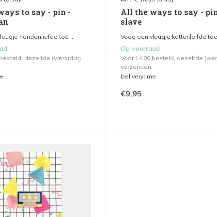
ways to say - pin -
All the ways to say - pin
an
slave
eugje hondenliefde toe ...
Voeg een vleugje kattenleifde toe 
aad
Op voorraad
 besteld, dezelfde (werk)dag
Voor 14.00 besteld, dezelfde (we
verzonden.
me
Deliverytime
€9,95