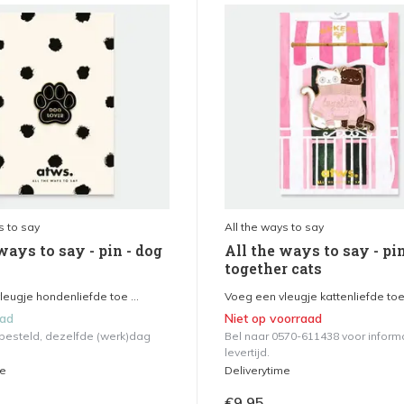
s to say
All the ways to say
ways to say - pin - dog
All the ways to say - pin
together cats
eugje hondenliefde toe ...
Voeg een vleugje kattenliefde toe 
aad
Niet op voorraad
 besteld, dezelfde (werk)dag
Bel naar 0570-611438 voor inform
levertijd.
me
Deliverytime
€9,95