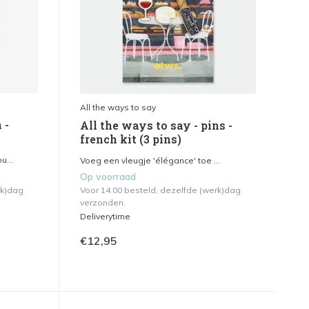
All the ways to say
 -
All the ways to say - pins -
french kit (3 pins)
u...
Voeg een vleugje 'élégance' toe ...
Op voorraad
rk)dag
Voor 14.00 besteld, dezelfde (werk)dag
verzonden.
Deliverytime
€12,95