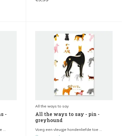
All the ways to say
s -
All the ways to say - pin -
greyhound
 ...
Voeg een vleugje hondenliefde toe ...