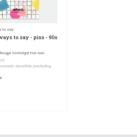
s to say
ways to say - pins - 90s
eugje nostalgie toe aan...
aad
 besteld, dezelfde (werk)dag
me