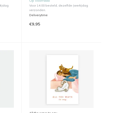
Op voorraad
rk)dag
Voor 14.00 besteld, dezelfde (werk)dag
verzonden.
Deliverytime
€9,95
All the ways to say