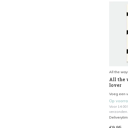
All the way
All the 
lover
Voeg een vl
Op voorr
Voor 14.00
verzonden.
Deliveryti
€9,95