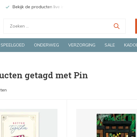
Bekijk de producten live in onze winkel in Deventer
Groen
SPEELGOED
ONDERWEG
VERZORGING
SALE
KADO
ucten getagd met Pin
ten