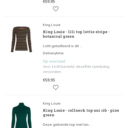
€59,95
King Louie
King Louie - lili top lottie stripe -
botanical green
Licht getailleerd is dit ...
Deliverytime
Op voorraad
Voor 14.00 besteld, dezelfde (werk)dag
verzonden.
€59,95
King Louie
King Louie - rollneck top uni rib - pine
green
Deze gebreide top met lan...