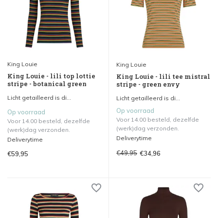
King Louie
King Louie
King Louie - lili top lottie
King Louie - lili tee mistral
stripe - botanical green
stripe - green envy
Licht getailleerd is di...
Licht getailleerd is di...
Op voorraad
Op voorraad
Voor 14.00 besteld, dezelfde
Voor 14.00 besteld, dezelfde
(werk)dag verzonden.
(werk)dag verzonden.
Deliverytime
Deliverytime
€49,95
€34,96
€59,95