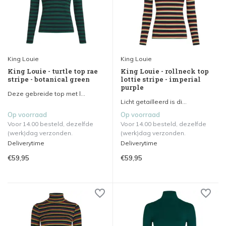
King Louie
King Louie
King Louie - turtle top rae
King Louie - rollneck top
stripe - botanical green
lottie stripe - imperial
purple
Deze gebreide top met l...
Licht getailleerd is di...
Op voorraad
Op voorraad
Voor 14.00 besteld, dezelfde
Voor 14.00 besteld, dezelfde
(werk)dag verzonden.
(werk)dag verzonden.
Deliverytime
Deliverytime
€59,95
€59,95