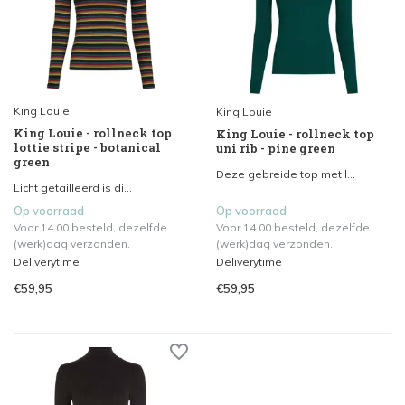
King Louie
King Louie
King Louie - rollneck top
King Louie - rollneck top
lottie stripe - botanical
uni rib - pine green
green
Deze gebreide top met l...
Licht getailleerd is di...
Op voorraad
Op voorraad
Voor 14.00 besteld, dezelfde
Voor 14.00 besteld, dezelfde
(werk)dag verzonden.
(werk)dag verzonden.
Deliverytime
Deliverytime
€59,95
€59,95