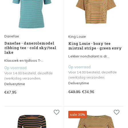
Danefae
King Louie
Danefae - danerolemodel
King Louie - boxy tee
ribbing tee - cold sky/teal
mistral stripe - green envy
lake
Lekker nonchalant is di...
Klassiek en tijdloos T-...
Op voorraad
Op voorraad
Voor 14.00 besteld, dezelfde
Voor 14.00 besteld, dezelfde
(werk)dag verzonden.
(werk)dag verzonden.
Deliverytime
Deliverytime
€49,95
€34,96
€47,95
sale 30%