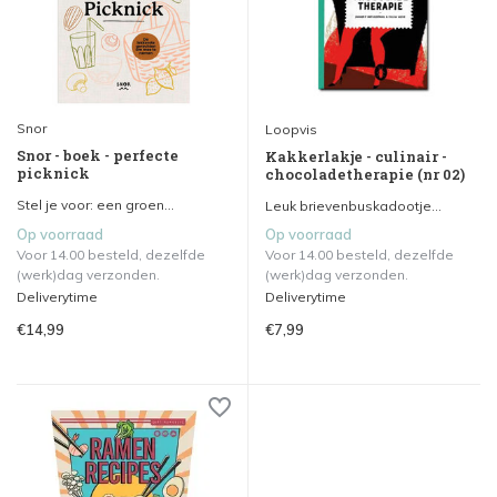
Snor
Loopvis
Snor - boek - perfecte
Kakkerlakje - culinair -
picknick
chocoladetherapie (nr 02)
Stel je voor: een groen...
Leuk brievenbuskadootje...
Op voorraad
Op voorraad
Voor 14.00 besteld, dezelfde
Voor 14.00 besteld, dezelfde
(werk)dag verzonden.
(werk)dag verzonden.
Deliverytime
Deliverytime
€14,99
€7,99