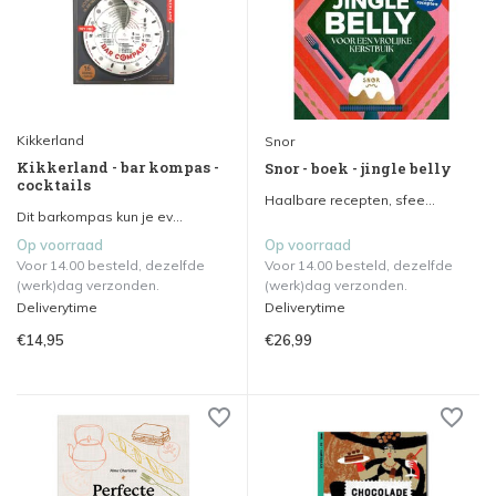
Kikkerland
Snor
Kikkerland - bar kompas -
Snor - boek - jingle belly
cocktails
Haalbare recepten, sfee...
Dit barkompas kun je ev...
Op voorraad
Op voorraad
Voor 14.00 besteld, dezelfde
Voor 14.00 besteld, dezelfde
(werk)dag verzonden.
(werk)dag verzonden.
Deliverytime
Deliverytime
€14,95
€26,99