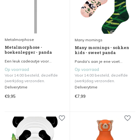
Metalmorphose
Many mornings
Metalmorphose -
Many mornings - sokken
boekenlegger - panda
kids - sweet panda
Een leuk cadeautje voor...
Panda's aan je ene voet...
Op voorraad
Op voorraad
Voor 14.00 besteld, dezelfde
Voor 14.00 besteld, dezelfde
(werk)dag verzonden.
(werk)dag verzonden.
Deliverytime
Deliverytime
€9,95
€7,99