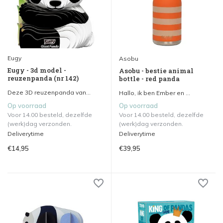
Eugy
Asobu
Eugy - 3d model -
Asobu - bestie animal
reuzenpanda (nr 142)
bottle - red panda
Deze 3D reuzenpanda van...
Hallo, ik ben Ember en ...
Op voorraad
Op voorraad
Voor 14.00 besteld, dezelfde
Voor 14.00 besteld, dezelfde
(werk)dag verzonden.
(werk)dag verzonden.
Deliverytime
Deliverytime
€14,95
€39,95