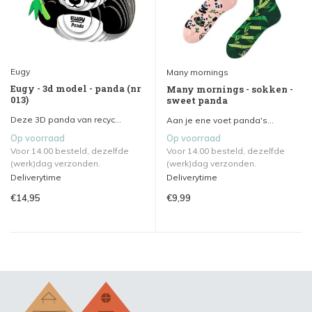
Eugy
Many mornings
Eugy - 3d model - panda (nr
Many mornings - sokken -
013)
sweet panda
Deze 3D panda van recyc...
Aan je ene voet panda's...
Op voorraad
Op voorraad
Voor 14.00 besteld, dezelfde
Voor 14.00 besteld, dezelfde
(werk)dag verzonden.
(werk)dag verzonden.
Deliverytime
Deliverytime
€14,95
€9,99