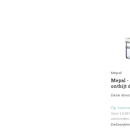
Mepal
Mepal -
ontbijt 
Deze doorz
Op voorr
Voor 14.00
verzonden.
Deliveryti