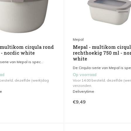
Mepal
 multikom cirqula rond
Mepal - multikom cirqu
 - nordic white
rechthoekig 750 ml - no
white
serie van Mepal is spec...
De Cirqula-serie van Mepal is spec
aad
Op voorraad
 besteld, dezelfde (werk)dag
Voor 14.00 besteld, dezelfde (we
verzonden.
me
Deliverytime
€9,49