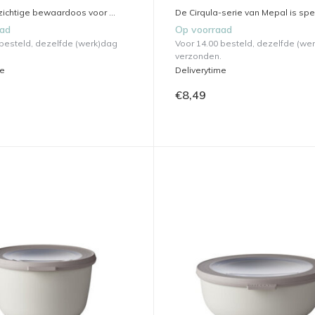
ichtige bewaardoos voor ...
De Cirqula-serie van Mepal is spec
aad
Op voorraad
 besteld, dezelfde (werk)dag
Voor 14.00 besteld, dezelfde (we
verzonden.
me
Deliverytime
€8,49