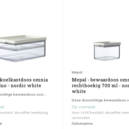
Mepal
 koelkastdoos omnia
Mepal - bewaardoos om
duo - nordic white
rechthoekig 700 ml - no
white
ichtige bewaardoos voor ...
Deze doorzichtige bewaardoos voo
aad
Op voorraad
 besteld, dezelfde (werk)dag
Voor 14.00 besteld, dezelfde (we
verzonden.
me
Deliverytime