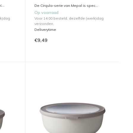
...
De Cirqula-serie van Mepal is spec...
Op voorraad
rk)dag
Voor 14.00 besteld, dezelfde (werk)dag
verzonden.
Deliverytime
€9,49