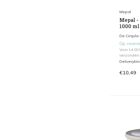
Mepal
Mepal -
1000 ml
De Cirqula-
Op voorr
Voor 14.00
verzonden.
Deliveryti
€10,49