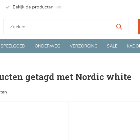
Bekijk de producten live in onze winkel in Deventer
Groen
SPEELGOED
ONDERWEG
VERZORGING
SALE
KADO
ucten getagd met Nordic white
ten