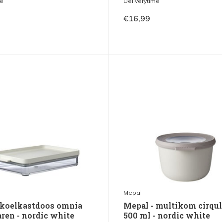
me
Deliverytime
€16,99
Mepal
 koelkastdoos omnia
Mepal - multikom cirqul
ren - nordic white
500 ml - nordic white