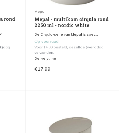
Mepal
a rond
Mepal - multikom cirqula rond
2250 ml - nordic white
...
De Cirqula-serie van Mepal is spec...
Op voorraad
rk)dag
Voor 14.00 besteld, dezelfde (werk)dag
verzonden.
Deliverytime
€17,99