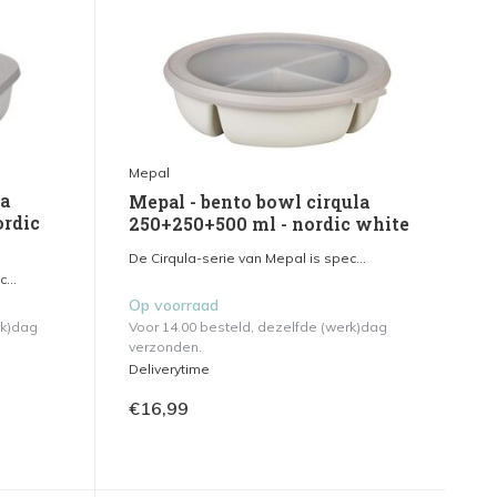
Mepal
la
Mepal - bento bowl cirqula
ordic
250+250+500 ml - nordic white
De Cirqula-serie van Mepal is spec...
...
Op voorraad
rk)dag
Voor 14.00 besteld, dezelfde (werk)dag
verzonden.
Deliverytime
€16,99