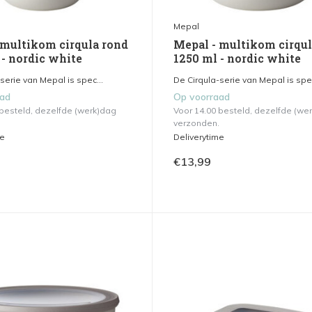
Mepal
 multikom cirqula rond
Mepal - multikom cirqul
 - nordic white
1250 ml - nordic white
serie van Mepal is spec...
De Cirqula-serie van Mepal is spec
aad
Op voorraad
 besteld, dezelfde (werk)dag
Voor 14.00 besteld, dezelfde (we
verzonden.
me
Deliverytime
€13,99