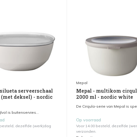
Mepal
silueta serveerschaal
Mepal - multikom cirqul
(met deksel) - nordic
2000 ml - nordic white
De Cirqula-serie van Mepal is spec
jlvol is buitenservies...
aad
Op voorraad
 besteld, dezelfde (werk)dag
Voor 14.00 besteld, dezelfde (we
verzonden.