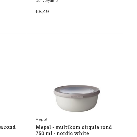
Deliverytime
€8,49
Mepal
a rond
Mepal - multikom cirqula rond
750 ml - nordic white