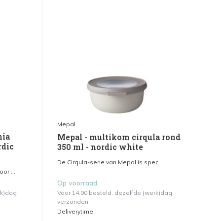
Mepal
nia
Mepal - multikom cirqula rond
rdic
350 ml - nordic white
De Cirqula-serie van Mepal is spec...
r ...
Op voorraad
rk)dag
Voor 14.00 besteld, dezelfde (werk)dag
verzonden.
Deliverytime