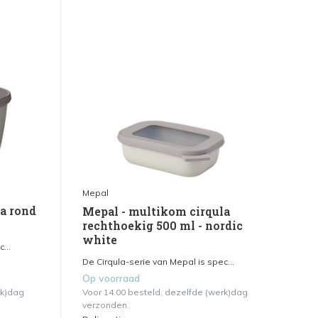
Mepal
a rond
Mepal - multikom cirqula
rechthoekig 500 ml - nordic
white
...
De Cirqula-serie van Mepal is spec...
Op voorraad
rk)dag
Voor 14.00 besteld, dezelfde (werk)dag
verzonden.