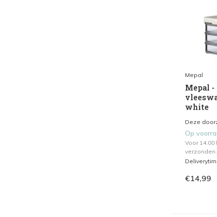
Mepal
Mepal -
vleeswa
white
Deze doorz
Op voorr
Voor 14.00
verzonden.
Deliveryti
€14,99