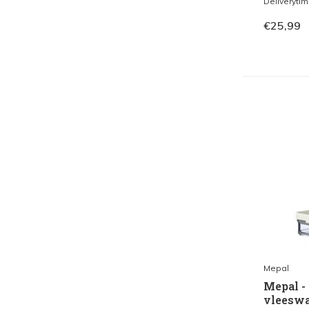
Deliveryti
€25,99
Mepal
Mepal -
vleeswa