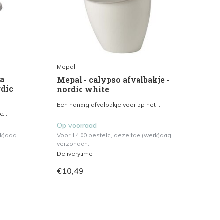
Mepal
la
Mepal - calypso afvalbakje -
rdic
nordic white
Een handig afvalbakje voor op het ...
...
Op voorraad
rk)dag
Voor 14.00 besteld, dezelfde (werk)dag
verzonden.
Deliverytime
€10,49