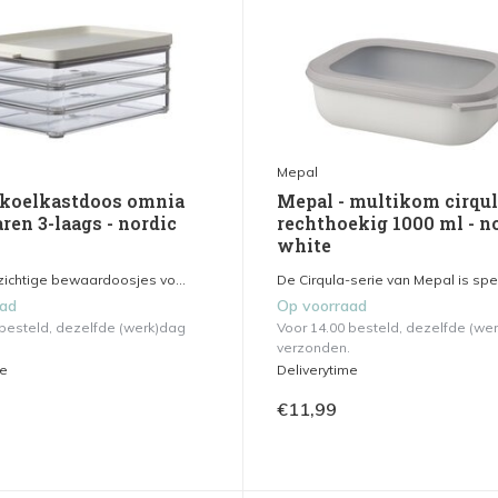
Mepal
 koelkastdoos omnia
Mepal - multikom cirqu
ren 3-laags - nordic
rechthoekig 1000 ml - n
white
ichtige bewaardoosjes vo...
De Cirqula-serie van Mepal is spec
aad
Op voorraad
 besteld, dezelfde (werk)dag
Voor 14.00 besteld, dezelfde (we
verzonden.
me
Deliverytime
€11,99