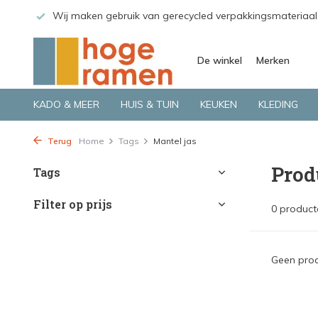
 GLS.
Wij maken gebruik van gerecycled verpakkingsmateriaal
De winkel
Merken
KADO & MEER
HUIS & TUIN
KEUKEN
KLEDING
Terug
Home
Tags
Mantel jas
Prod
Tags
Filter op prijs
0 product
Geen prod