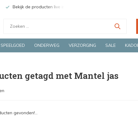
Bekijk de producten live in onze winkel in Deventer
Groen
SPEELGOED
ONDERWEG
VERZORGING
SALE
KADO
ucten getagd met Mantel jas
en
ucten gevonden!...