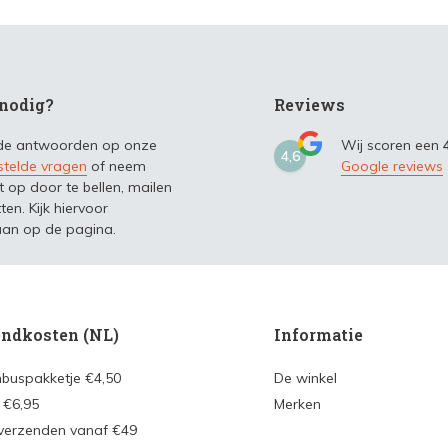
nodig?
Reviews
 de antwoorden op onze
Wij scoren een
4,6
stelde vragen
of neem
Google reviews
t op door te bellen, mailen
ten. Kijk hiervoor
an op de pagina.
ndkosten (NL)
Informatie
nbuspakketje €4,50
De winkel
 €6,95
Merken
 verzenden vanaf €49