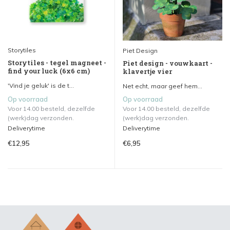
Storytiles
Piet Design
Storytiles - tegel magneet -
Piet design - vouwkaart -
find your luck (6x6 cm)
klavertje vier
'Vind je geluk' is de t...
Net echt, maar geef hem...
Op voorraad
Op voorraad
Voor 14.00 besteld, dezelfde
Voor 14.00 besteld, dezelfde
(werk)dag verzonden.
(werk)dag verzonden.
Deliverytime
Deliverytime
€12,95
€6,95