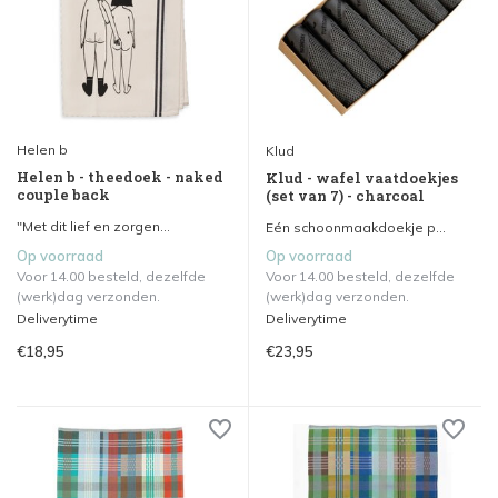
Helen b
Klud
Helen b - theedoek - naked
Klud - wafel vaatdoekjes
couple back
(set van 7) - charcoal
"Met dit lief en zorgen...
Eén schoonmaakdoekje p...
Op voorraad
Op voorraad
Voor 14.00 besteld, dezelfde
Voor 14.00 besteld, dezelfde
(werk)dag verzonden.
(werk)dag verzonden.
Deliverytime
Deliverytime
€18,95
€23,95