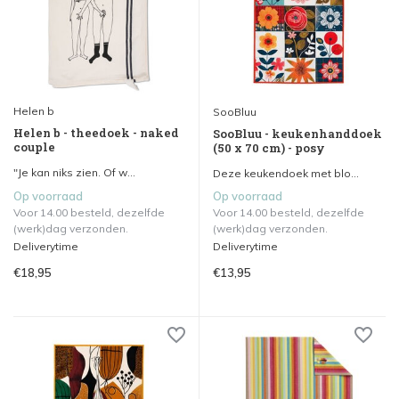
Helen b
SooBluu
Helen b - theedoek - naked
SooBluu - keukenhanddoek
couple
(50 x 70 cm) - posy
"Je kan niks zien. Of w...
Deze keukendoek met blo...
Op voorraad
Op voorraad
Voor 14.00 besteld, dezelfde
Voor 14.00 besteld, dezelfde
(werk)dag verzonden.
(werk)dag verzonden.
Deliverytime
Deliverytime
€18,95
€13,95