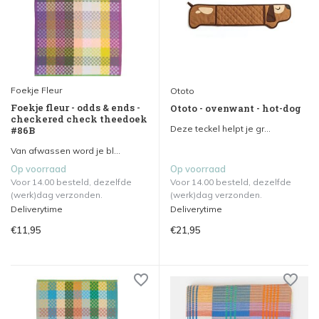
Foekje Fleur
Ototo
Foekje fleur - odds & ends -
Ototo - ovenwant - hot-dog
checkered check theedoek
Deze teckel helpt je gr...
#86B
Van afwassen word je bl...
Op voorraad
Op voorraad
Voor 14.00 besteld, dezelfde
Voor 14.00 besteld, dezelfde
(werk)dag verzonden.
(werk)dag verzonden.
Deliverytime
Deliverytime
€11,95
€21,95