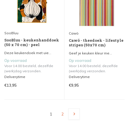
SooBluu
Cawö
SooBluu - keukenhanddoek
Cawö - theedoek - lifestyle
(50 x 70 cm) - peel
stripes (50x70 cm)
Deze keukendoek met uie...
Geef je keuken kleur me...
Op voorraad
Op voorraad
Voor 14.00 besteld, dezelfde
Voor 14.00 besteld, dezelfde
(werk)dag verzonden.
(werk)dag verzonden.
Deliverytime
Deliverytime
€13,95
€9,95
1
2