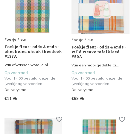
Foekje Fleur
Foekje Fleur
Foekje fleur - odds & ends -
Foekje fleur - odds & ends -
checkered check theedoek
wild weave tafelkleed
#137A
#50A
Van afwassen word je bl...
Van een mooi gedekte ta...
Op voorraad
Op voorraad
Voor 14.00 besteld, dezelfde
Voor 14.00 besteld, dezelfde
(werk)dag verzonden.
(werk)dag verzonden.
Deliverytime
Deliverytime
€11,95
€69,95