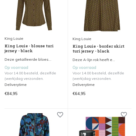
King Louie
King Louie
King Louie - blouse turi
King Louie - border skirt
jersey - black
turi jersey - black
Deze getailleerde bloes...
Deze A-lijn rok heeft e...
Op voorraad
Op voorraad
Voor 14.00 besteld, dezelfde
Voor 14.00 besteld, dezelfde
(werk)dag verzonden.
(werk)dag verzonden.
Deliverytime
Deliverytime
€84,95
€64,95