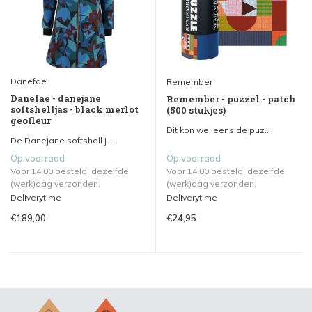
Danefae
Remember
Danefae - danejane
Remember - puzzel - patch
softshelljas - black merlot
(500 stukjes)
geofleur
Dit kon wel eens de puz...
De Danejane softshell j...
Op voorraad
Op voorraad
Voor 14.00 besteld, dezelfde
Voor 14.00 besteld, dezelfde
(werk)dag verzonden.
(werk)dag verzonden.
Deliverytime
Deliverytime
€189,00
€24,95