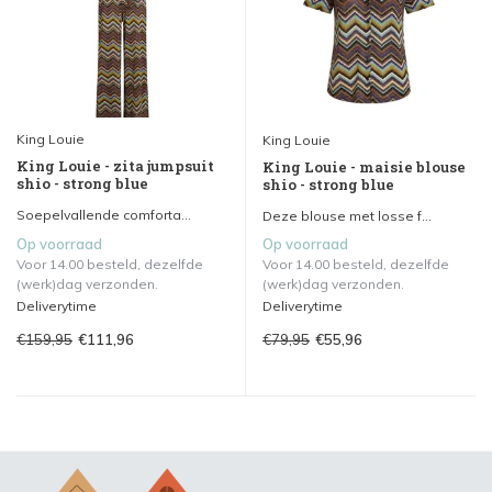
King Louie
King Louie
King Louie - zita jumpsuit
King Louie - maisie blouse
shio - strong blue
shio - strong blue
Soepelvallende comforta...
Deze blouse met losse f...
Op voorraad
Op voorraad
Voor 14.00 besteld, dezelfde
Voor 14.00 besteld, dezelfde
(werk)dag verzonden.
(werk)dag verzonden.
Deliverytime
Deliverytime
€159,95
€79,95
€111,96
€55,96