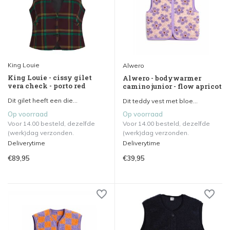
King Louie
Alwero
King Louie - cissy gilet
Alwero - bodywarmer
vera check - porto red
camino junior - flow apricot
Dit gilet heeft een die...
Dit teddy vest met bloe...
Op voorraad
Op voorraad
Voor 14.00 besteld, dezelfde
Voor 14.00 besteld, dezelfde
(werk)dag verzonden.
(werk)dag verzonden.
Deliverytime
Deliverytime
€89,95
€39,95