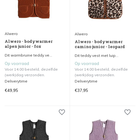
Alwero
Alwero
Alwero - bodywarmer
Alwero - bodywarmer
alpen junior - fox
camino junior - leopard
Dit warmbruine teddy ve...
Dit teddy vest met luip...
Op voorraad
Op voorraad
Voor 14.00 besteld, dezelfde
Voor 14.00 besteld, dezelfde
(werk)dag verzonden.
(werk)dag verzonden.
Deliverytime
Deliverytime
€49,95
€37,95