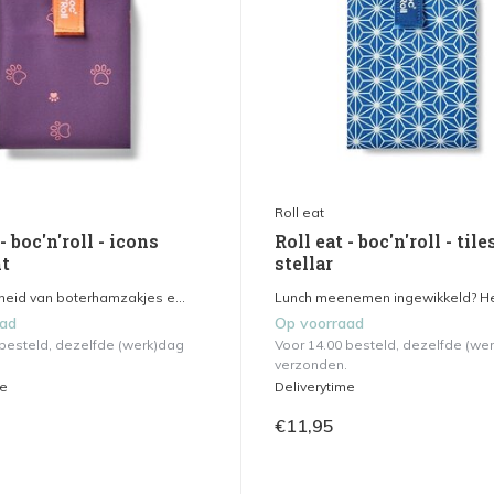
Roll eat
- boc'n'roll - icons
Roll eat - boc'n'roll - tile
nt
stellar
eid van boterhamzakjes e...
Lunch meenemen ingewikkeld? He
aad
Op voorraad
 besteld, dezelfde (werk)dag
Voor 14.00 besteld, dezelfde (we
verzonden.
me
Deliverytime
€11,95