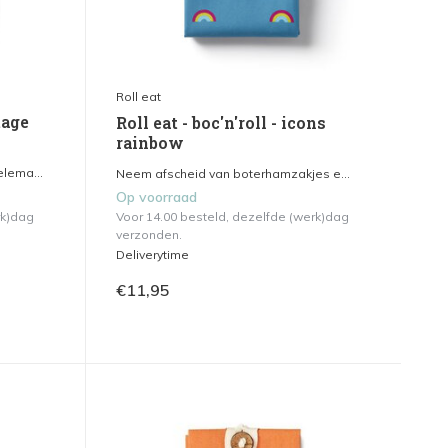
Roll eat
tage
Roll eat - boc'n'roll - icons
rainbow
lema...
Neem afscheid van boterhamzakjes e...
Op voorraad
rk)dag
Voor 14.00 besteld, dezelfde (werk)dag
verzonden.
Deliverytime
€11,95