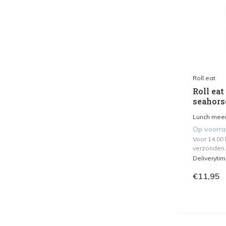
Roll eat
Roll eat
seahors
Lunch meen
Op voorr
Voor 14.00
verzonden.
Deliveryti
€11,95