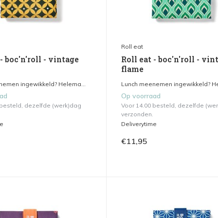
Roll eat
 - boc'n'roll - vintage
Roll eat - boc'n'roll - vin
flame
emen ingewikkeld? Helema...
Lunch meenemen ingewikkeld? He
aad
Op voorraad
 besteld, dezelfde (werk)dag
Voor 14.00 besteld, dezelfde (we
verzonden.
me
Deliverytime
€11,95