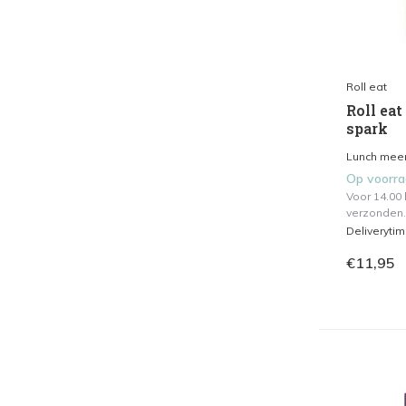
Roll eat
Roll eat
spark
Lunch meen
Op voorr
Voor 14.00
verzonden.
Deliveryti
€11,95