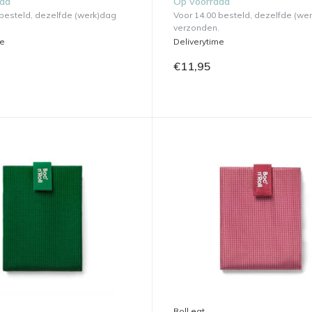
aad
Op voorraad
 besteld, dezelfde (werk)dag
Voor 14.00 besteld, dezelfde (we
verzonden.
me
Deliverytime
€11,95
Roll eat