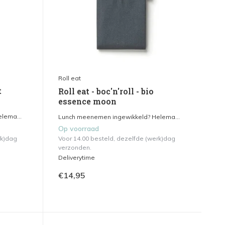
Roll eat
t
Roll eat - boc'n'roll - bio
essence moon
lema...
Lunch meenemen ingewikkeld? Helema...
Op voorraad
rk)dag
Voor 14.00 besteld, dezelfde (werk)dag
verzonden.
Deliverytime
€14,95