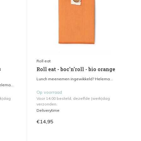
Roll eat
s
Roll eat - boc'n'roll - bio orange
Lunch meenemen ingewikkeld? Helema...
lema...
Op voorraad
rk)dag
Voor 14.00 besteld, dezelfde (werk)dag
verzonden.
Deliverytime
€14,95