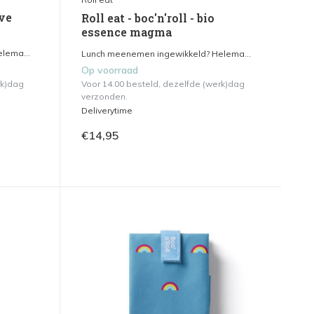
ive
Roll eat - boc'n'roll - bio
essence magma
lema...
Lunch meenemen ingewikkeld? Helema...
Op voorraad
rk)dag
Voor 14.00 besteld, dezelfde (werk)dag
verzonden.
Deliverytime
€14,95