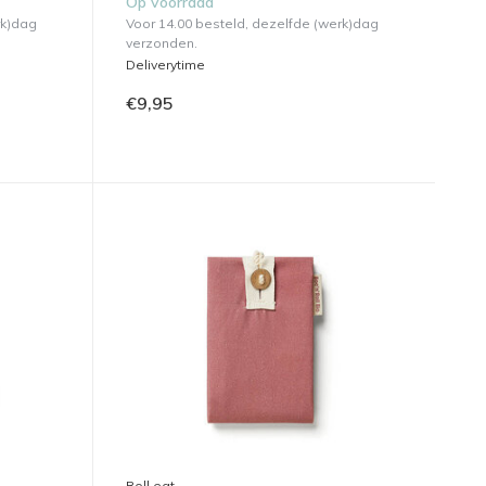
Op voorraad
rk)dag
Voor 14.00 besteld, dezelfde (werk)dag
verzonden.
Deliverytime
€9,95
Roll eat