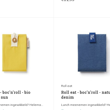
Roll eat
- boc'n'roll - bio
Roll eat - boc'n'roll - nat
 sun
denim
emen ingewikkeld? Helema...
Lunch meenemen ingewikkeld? He