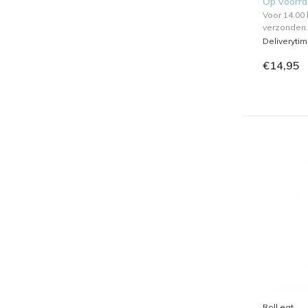
Op voorr
Voor 14.00
verzonden.
Deliveryti
€14,95
Roll eat