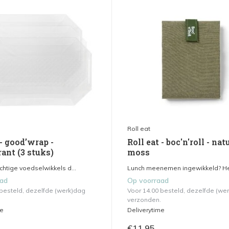
Roll eat
 - good’wrap -
Roll eat - boc'n'roll - nat
ant (3 stuks)
moss
chtige voedselwikkels d...
Lunch meenemen ingewikkeld? He
aad
Op voorraad
 besteld, dezelfde (werk)dag
Voor 14.00 besteld, dezelfde (we
verzonden.
me
Deliverytime
€11,95