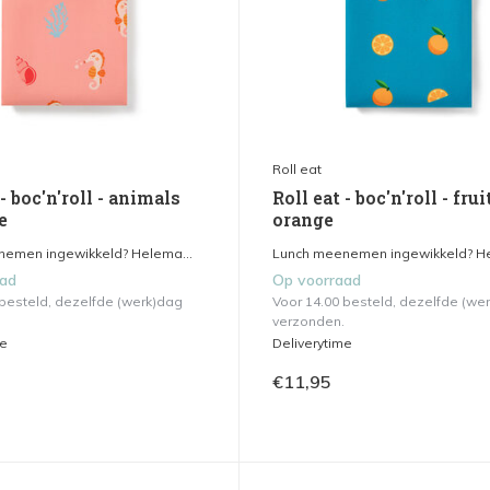
Roll eat
 - boc'n'roll - animals
Roll eat - boc'n'roll - frui
e
orange
emen ingewikkeld? Helema...
Lunch meenemen ingewikkeld? He
aad
Op voorraad
 besteld, dezelfde (werk)dag
Voor 14.00 besteld, dezelfde (we
verzonden.
me
Deliverytime
€11,95