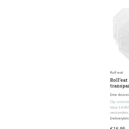
Roll eat
Roll’eat
transpar
Drie doorzi
Op voorr
Voor 14.00
verzonden.
Deliveryti
€16,95