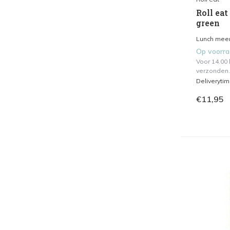
Roll eat 
green
Lunch meen
Op voorr
Voor 14.00
verzonden.
Deliveryti
€11,95