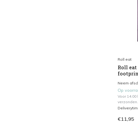
Roll eat
Roll eat 
footpri
Neem afsch
Op voorr
Voor 14.00
verzonden.
Deliveryti
€11,95