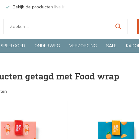
Bekijk de producten live in onze winkel in Deventer
Groen
SPEELGOED
ONDERWEG
VERZORGING
SALE
KADO
ucten getagd met Food wrap
ten