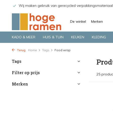
 GLS.
Wij maken gebruik van gerecycled verpakkingsmateriaal
De winkel
Merken
KADO & MEER
HUIS & TUIN
KEUKEN
KLEDING
Terug
Home
Tags
Food wrap
Prod
Tags
Filter op prijs
25 produc
Merken