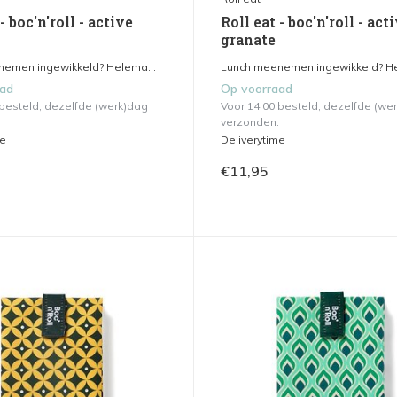
- boc'n'roll - active
Roll eat - boc'n'roll - act
granate
emen ingewikkeld? Helema...
Lunch meenemen ingewikkeld? He
aad
Op voorraad
 besteld, dezelfde (werk)dag
Voor 14.00 besteld, dezelfde (we
verzonden.
me
Deliverytime
€11,95