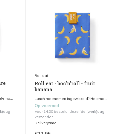
Roll eat
ure
Roll eat - boc'n'roll - fruit
banana
lema...
Lunch meenemen ingewikkeld? Helema...
Op voorraad
rk)dag
Voor 14.00 besteld, dezelfde (werk)dag
verzonden.
Deliverytime
€11,95