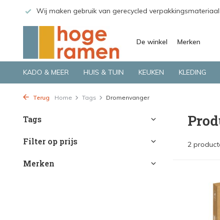
 GLS.
Wij maken gebruik van gerecycled verpakkingsmateriaal
De winkel
Merken
KADO & MEER
HUIS & TUIN
KEUKEN
KLEDING
Terug
Home
Tags
Dromenvanger
Prod
Tags
Filter op prijs
2 product
Merken