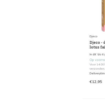
Djeco
Djeco -
lotus fa
In dit 'do it
Op voorr
Voor 14.00
verzonden.
Deliveryti
€12,95