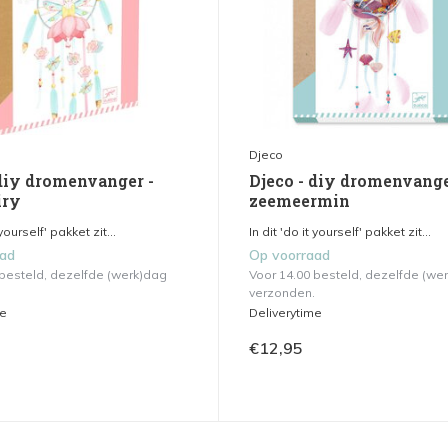
Djeco
 diy dromenvanger -
Djeco - diy dromenvange
iry
zeemeermin
 yourself' pakket zit...
In dit 'do it yourself' pakket zit...
aad
Op voorraad
 besteld, dezelfde (werk)dag
Voor 14.00 besteld, dezelfde (we
verzonden.
me
Deliverytime
€12,95