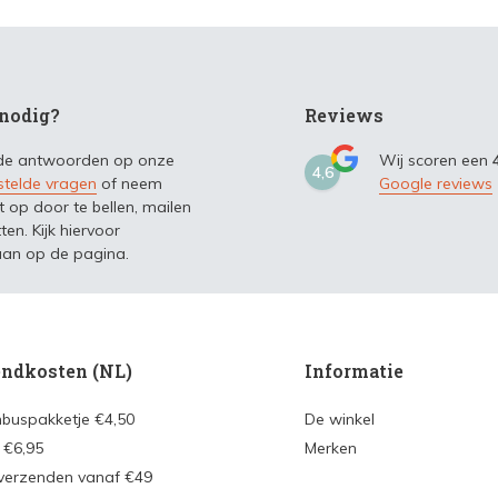
nodig?
Reviews
 de antwoorden op onze
Wij scoren een
4,6
stelde vragen
of neem
Google reviews
t op door te bellen, mailen
ten. Kijk hiervoor
an op de pagina.
ndkosten (NL)
Informatie
nbuspakketje €4,50
De winkel
 €6,95
Merken
 verzenden vanaf €49