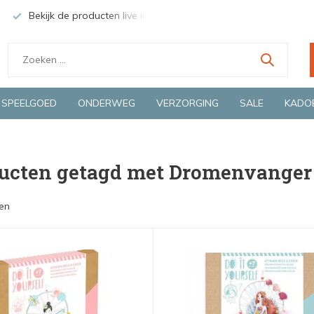
Bekijk de producten live in onze winkel in Deventer
Groen
SPEELGOED
ONDERWEG
VERZORGING
SALE
KADO
ucten getagd met Dromenvanger
en