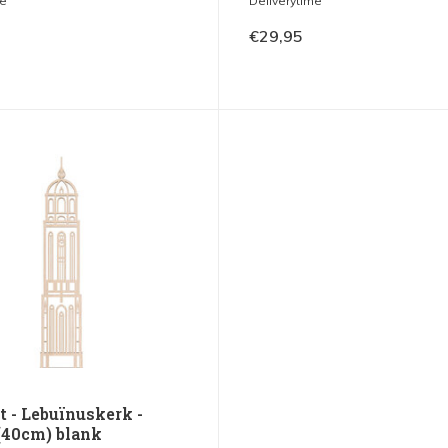
me
Deliverytime
€29,95
t - Lebuïnuskerk -
(40cm) blank