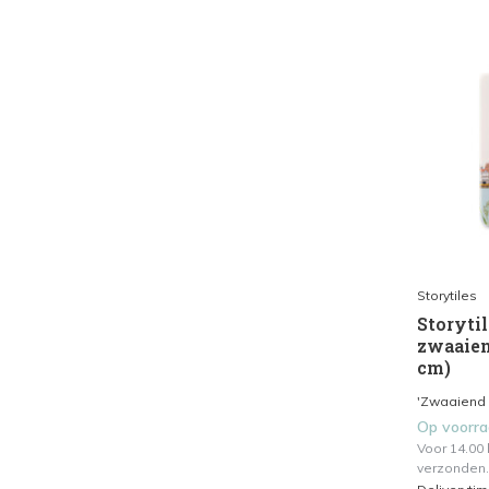
Storytiles
Storytil
zwaaien
cm)
'Zwaaiend n
Op voorr
Voor 14.00
verzonden.