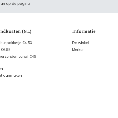
an op de pagina.
ndkosten (NL)
Informatie
nbuspakketje €4,50
De winkel
 €6,95
Merken
 verzenden vanaf €49
en
nt aanmaken