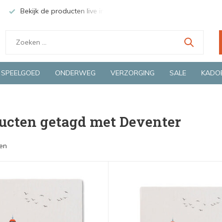
Bekijk de producten live in onze winkel in Deventer
Groen
SPEELGOED
ONDERWEG
VERZORGING
SALE
KADO
ucten getagd met Deventer
en