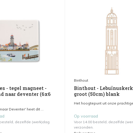
Binthout
es - tegel magneet -
Binthout - Lebuïnuskerk
d naar deventer (6x6
groot (50cm) blank
Het hoogtepunt uit onze prachtige 
aar Deventer' heet dit ...
aad
Op voorraad
 besteld, dezelfde (werk)dag
Voor 14.00 besteld, dezelfde (we
verzonden.