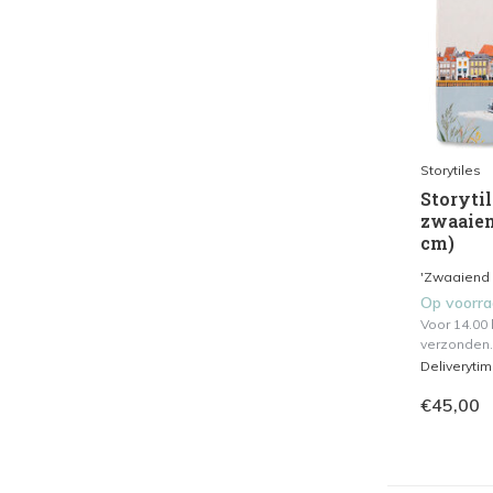
Storytiles
Storytil
zwaaien
cm)
'Zwaaiend n
Op voorr
Voor 14.00
verzonden.
Deliveryti
€45,00