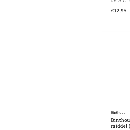
Deliveryti
€12,95
Binthout
Binthou
middel 