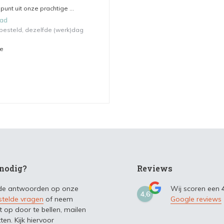
unt uit onze prachtige ...
aad
 besteld, dezelfde (werk)dag
me
nodig?
Reviews
 de antwoorden op onze
Wij scoren een
4,6
stelde vragen
of neem
Google reviews
t op door te bellen, mailen
ten. Kijk hiervoor