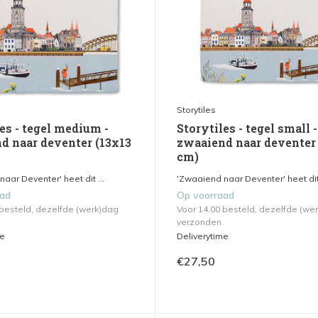
Storytiles
es - tegel medium -
Storytiles - tegel small -
d naar deventer (13x13
zwaaiend naar deventer
cm)
aar Deventer' heet dit ...
'Zwaaiend naar Deventer' heet dit 
aad
Op voorraad
 besteld, dezelfde (werk)dag
Voor 14.00 besteld, dezelfde (we
verzonden.
me
Deliverytime
€27,50