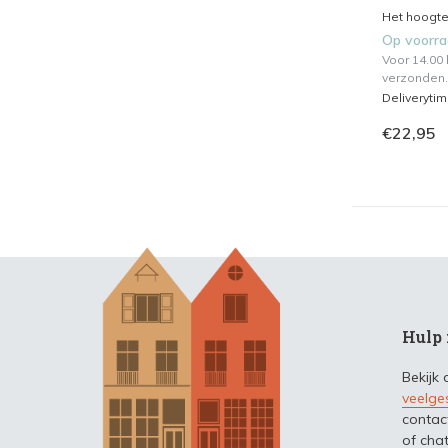
Het hoogtep
Op voorr
Voor 14.00
verzonden.
Deliveryti
€22,95
Hulp 
Bekijk
veelge
contac
of chat