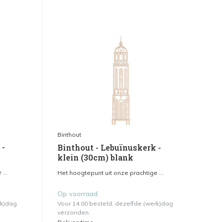
Binthout
 -
Binthout - Lebuïnuskerk -
klein (30cm) blank
...
Het hoogtepunt uit onze prachtige ...
Op voorraad
rk)dag
Voor 14.00 besteld, dezelfde (werk)dag
verzonden.