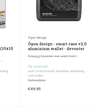
Ögon design
Ögon design - smart case v2.0
 (10x10
aluminium wallet - deventer
Draag jij Deventer een warm hart t...
...
Op voorraad
rk)dag
Voor 14.00 besteld, dezelfde (werk)dag
verzonden.
Deliverytime
€49,95