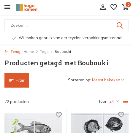
0
rpakkingsmateriaal
Bekijk de producten live in onze wink
Terug
Home
Tags
Boubouki
Producten getagd met Boubouki
Sorteren op:
Filter
Toon:
22 producten