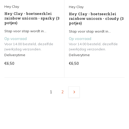
Hey Clay
Hey Clay
Hey Clay - boetseerklei
Hey Clay - boetseerklei
rainbow unicorn - sparky (3
rainbow unicorn - cloudy (3
potjes)
potjes)
Stap voor stap wordt in...
Stap voor stap wordt in...
Op voorraad
Op voorraad
Voor 14.00 besteld, dezelfde
Voor 14.00 besteld, dezelfde
(werk)dag verzonden.
(werk)dag verzonden.
Deliverytime
Deliverytime
€6,50
€6,50
1
2