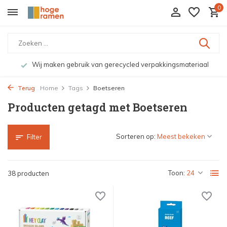
0
riaal
Bekijk de producten live in onze winkel in Deventer
Terug
Home
Tags
Boetseren
Producten getagd met Boetseren
Sorteren op:
Filter
Toon:
38 producten