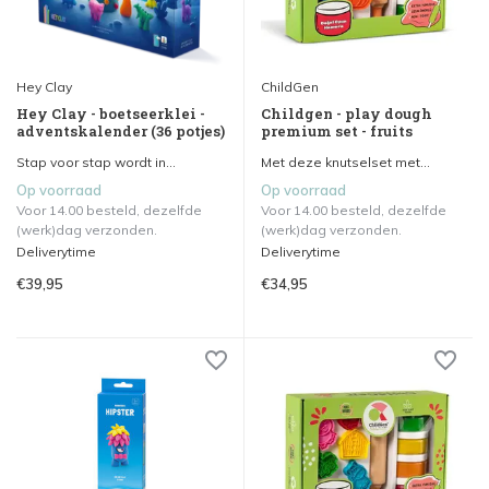
Hey Clay
ChildGen
Hey Clay - boetseerklei -
Childgen - play dough
adventskalender (36 potjes)
premium set - fruits
Stap voor stap wordt in...
Met deze knutselset met...
Op voorraad
Op voorraad
Voor 14.00 besteld, dezelfde
Voor 14.00 besteld, dezelfde
(werk)dag verzonden.
(werk)dag verzonden.
Deliverytime
Deliverytime
€39,95
€34,95