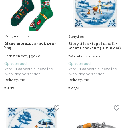
Many mornings
Storytiles
Many mornings - sokken -
Storytiles - tegel small -
bbq
what's cooking (10x10 cm)
Laat zien dat jij gek o...
'Wat eten we' is de tit...
Op voorraad
Op voorraad
Voor 14.00 besteld, dezelfde
Voor 14.00 besteld, dezelfde
(werk)dag verzonden.
(werk)dag verzonden.
Deliverytime
Deliverytime
€9,99
€27,50