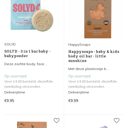
SOLYD
HappySoaps
SOLYD - 3 in 1 bar baby -
Happysoaps - baby & kids
babypoeder
body oil bar - little
sunshine
Deze zachte body, face ...
Met deze plasticvrije b...
Op voorraad
Op voorraad
Voor 14.00 besteld, dezelfde
Voor 14.00 besteld, dezelfde
(werk)dag verzonden.
(werk)dag verzonden.
Deliverytime
Deliverytime
€9,95
€9,99