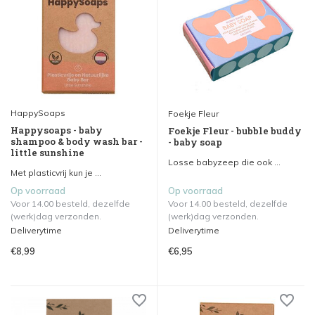
HappySoaps
Foekje Fleur
Happysoaps - baby
Foekje Fleur - bubble buddy
shampoo & body wash bar -
- baby soap
little sunshine
Losse babyzeep die ook ...
Met plasticvrij kun je ...
Op voorraad
Op voorraad
Voor 14.00 besteld, dezelfde
Voor 14.00 besteld, dezelfde
(werk)dag verzonden.
(werk)dag verzonden.
Deliverytime
Deliverytime
€8,99
€6,95