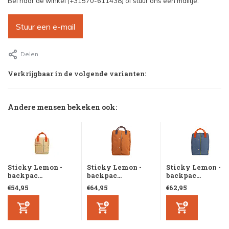
Bel naar de winkel (+31570-611438) of stuur ons een mailtje.
Stuur een e-mail
Delen
Verkrijgbaar in de volgende varianten:
Andere mensen bekeken ook:
Sticky Lemon -
Sticky Lemon -
Sticky Lemon -
backpac...
backpac...
backpac...
€54,95
€64,95
€62,95