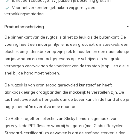
Is het een cadeautje? Wij pakken je bestelling gratis in.
Voor het verzenden gebruiken wij gerecycled
verpakkingsmateriaal.
Productomschrijving
De binnenkant van de rugtas is al net zo leuk als de buitenkant. De
voering heeft een mooi printje, er is een groot extra insteekvak, een
elastiek om je drinkbeker op zijn plek te houden en een naamplaatje
om jouw naam en contactgegevens op te schrijven. In het grote
verborgen voorvak aan de voorkant van de tas stop je spullen die je
snel bij de hand moet hebben.
De rugzak is van oranjerood gerecycled kunststof en heeft
abrikooskleurige draagbanden die makkelijk te verstellen zijn. De
tas heeft twee extra hengsels aan de bovenkant. In de hand of op je
rug, je neemt 'm overal zo mee naar toe.
De Better Together collectie van Sticky Lemon is gemaakt van
gerecyclede PET-flessen waarbij het garen (met Global Recycled
Standard-certificaat) zo geweven is dat de stof nog sterker is dan