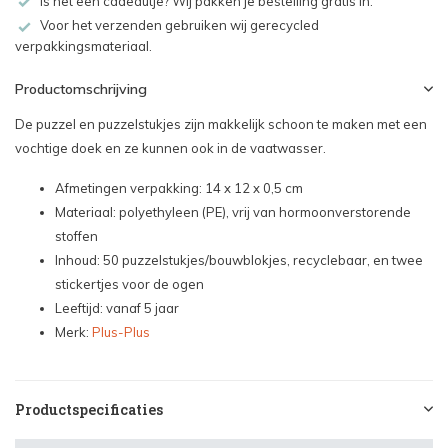
Is het een cadeautje? Wij pakken je bestelling gratis in.
Voor het verzenden gebruiken wij gerecycled
verpakkingsmateriaal.
Productomschrijving
De puzzel en puzzelstukjes zijn makkelijk schoon te maken met een
vochtige doek en ze kunnen ook in de vaatwasser.
Afmetingen verpakking: 14 x 12 x 0,5 cm
Materiaal: polyethyleen (PE), vrij van hormoonverstorende
stoffen
Inhoud: 50 puzzelstukjes/bouwblokjes, recyclebaar, en twee
stickertjes voor de ogen
Leeftijd: vanaf 5 jaar
Merk:
Plus-Plus
Productspecificaties