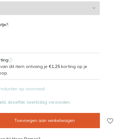
tje?:
ting
i
van dit item ontvang je
€1,25
korting op je
oop.
roducten op voorraad
eld, dezelfde (werk)dag verzonden.
Toevoegen aan winkelwagen