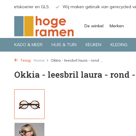
o.a. Fietskoerier en GLS.
Wij maken gebruik van gerecycled v
De winkel
Merken
KADO & MEER
HUIS & TUIN
KEUKEN
KLEDING
Terug
Home
Okkia - leesbril laura - rond ...
Okkia - leesbril laura - rond 