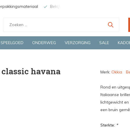
erpakkingsmateriaal
Bekijk de producten live in onze winkel in
SPEELGOED
ONDERWEG
VERZORGING
SALE
KADO
- classic havana
Merk:
Okkia
Be
Rond en uitgesp
Italiaanse bril
lichtgewicht en
een bruin gemê
Sterkte:
*