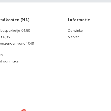
ndkosten (NL)
Informatie
nbuspakketje €4,50
De winkel
 €6,95
Merken
 verzenden vanaf €49
en
nt aanmaken