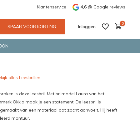
 Deventer
Groene en snelle bezorging door o.a. Fietskoerier en 
Klantenservice
4,6
@
Google reviews
0
SPAAR VOOR KORTING
Inloggen
BON
kijk alles Leesbrillen
Account aanmaken
Account aanmaken
roken is deze leesbril. Met brilmodel Laura van het
lenmerk Okkia maak je een statement. De leesbril is
 gemaakt van een materiaal dat zacht aanvoelt. Hij heeft
leerd montuur.