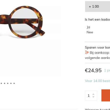
Is het een kadoo
Ja
Nee
Sparen voor kor
Bij aankoop 
volgende aank
€24,95
1 p
Voor 14.00 best