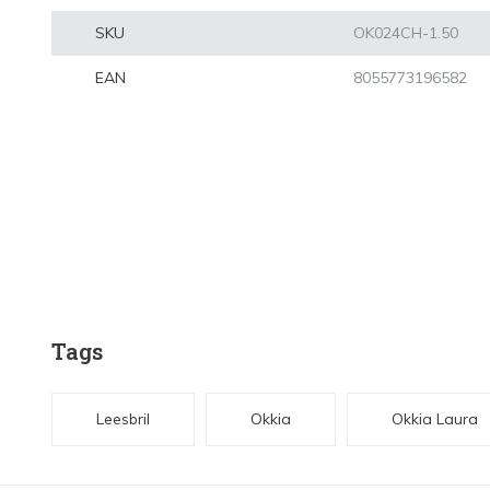
SKU
OK024CH-1.50
EAN
8055773196582
Tags
Leesbril
Okkia
Okkia Laura