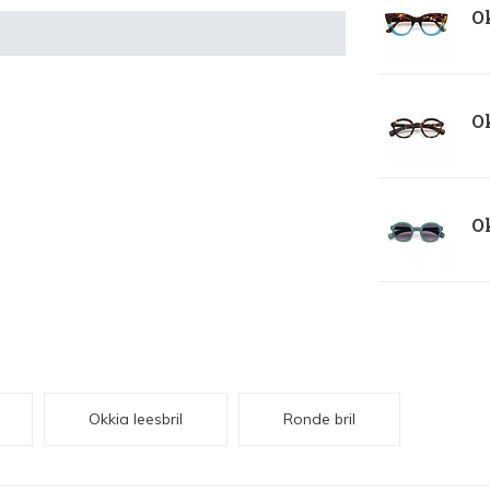
Ok
Ok
Ok
Okkia leesbril
Ronde bril