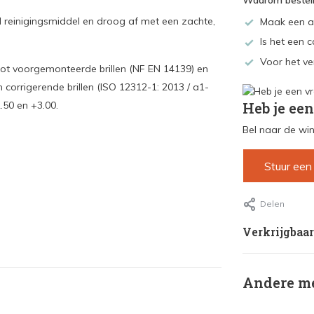
Waarom bestell
l reinigingsmiddel en droog af met een zachte,
Maak een a
Is het een c
Voor het ve
ot voorgemonteerde brillen (NF EN 14139) en
corrigerende brillen (ISO 12312-1: 2013 / a1-
2.50 en +3.00.
Heb je een
Bel naar de win
Stuur een
Delen
Verkrijgbaar
Andere me