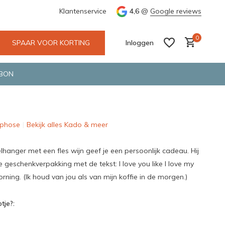
e en snelle bezorging door o.a. Fietskoerier en GLS.
Klantenservice
4,6
@
Google reviews
Wij maken
0
SPAAR VOOR KORTING
Inloggen
BON
phose
Bekijk alles Kado & meer
Account aanmaken
Account aanmaken
lhanger met een fles wijn geef je een persoonlijk cadeau. Hij
e geschenkverpakking met de tekst: I love you like I love my
orning. (Ik houd van jou als van mijn koffie in de morgen.)
tje?: