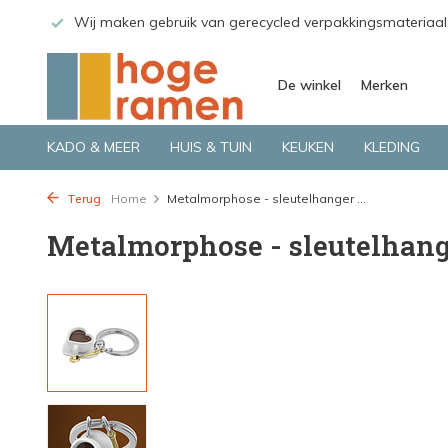
 GLS.
Wij maken gebruik van gerecycled verpakkingsmateriaal
De winkel
Merken
KADO & MEER
HUIS & TUIN
KEUKEN
KLEDING
Terug
Home
Metalmorphose - sleutelhanger ...
Metalmorphose - sleutelhange