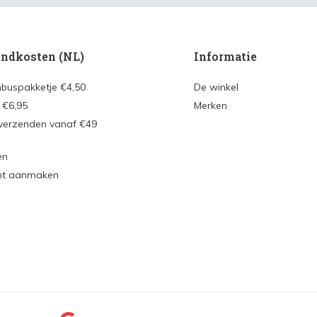
ndkosten (NL)
Informatie
nbuspakketje €4,50
De winkel
 €6,95
Merken
 verzenden vanaf €49
en
nt aanmaken