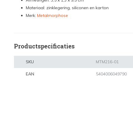
Afmetingen: 3,5 x 1,3 x 9,5 cm
Materiaal: zinklegering, siliconen en karton
Merk:
Metalmorphose
Productspecificaties
SKU
MTM216-01
EAN
5404006049790