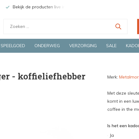
Bekijk de producten live in onze winkel in Deventer
Groen
SPEELGOED
ONDERWEG
VERZORGING
SALE
KADO
r - koffieliefhebber
Merk:
Metalmor
Met deze sleute
komt in een lux
coffee in the m
Is het een kadoo
Ja