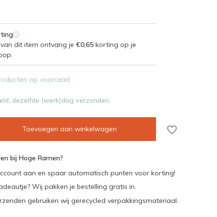
ting
i
van dit item ontvang je
€0,65
korting op je
oop.
roducten op voorraad
eld, dezelfde (werk)dag verzonden.
Toevoegen aan winkelwagen
en bij Hoge Ramen?
ccount aan en spaar automatisch punten voor korting!
adeautje? Wij pakken je bestelling gratis in.
rzenden gebruiken wij gerecycled verpakkingsmateriaal.