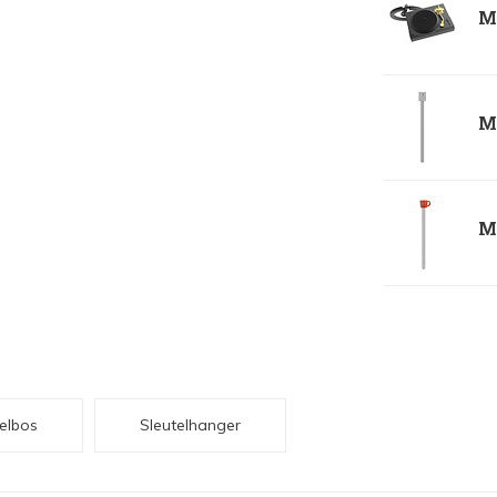
Me
Me
Me
elbos
Sleutelhanger