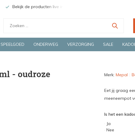
Bekijk de producten live in onze winkel in Deventer
Groen
SPEELGOED
ONDERWEG
VERZORGING
SALE
KADO
 ml - oudroze
Merk:
Mepal
B
Eet jij graag e
meeneempot voo
Is het een kadoo
Ja
Nee