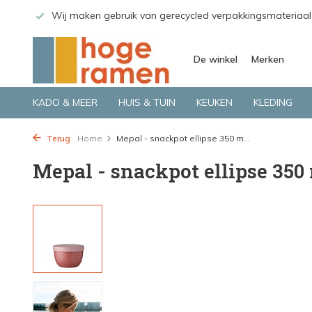
 GLS.
Wij maken gebruik van gerecycled verpakkingsmateriaal
De winkel
Merken
KADO & MEER
HUIS & TUIN
KEUKEN
KLEDING
Terug
Home
Mepal - snackpot ellipse 350 m...
Mepal - snackpot ellipse 350