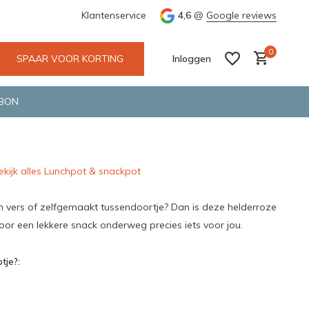
e en snelle bezorging door o.a. Fietskoerier en GLS.
Klantenservice
4,6
@
Google reviews
Wij maken
0
SPAAR VOOR KORTING
Inloggen
BON
ekijk alles Lunchpot & snackpot
Account aanmaken
Account aanmaken
en vers of zelfgemaakt tussendoortje? Dan is deze helderroze
r een lekkere snack onderweg precies iets voor jou.
tje?: