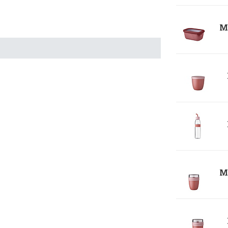
Me
Me