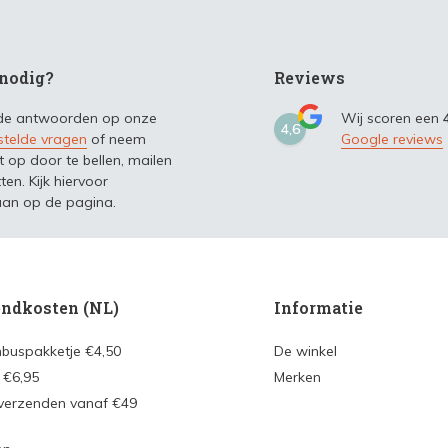
nodig?
Reviews
 de antwoorden op onze
Wij scoren een
4,6
stelde vragen
of neem
Google reviews
t op door te bellen, mailen
ten. Kijk hiervoor
an op de pagina.
ndkosten (NL)
Informatie
nbuspakketje €4,50
De winkel
 €6,95
Merken
 verzenden vanaf €49