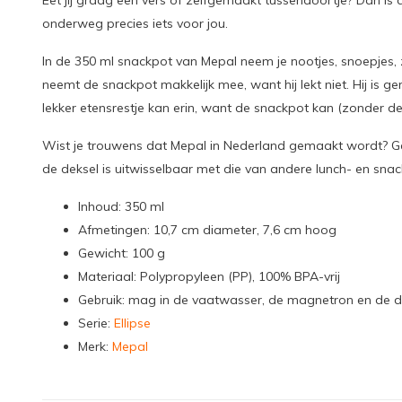
Eet jij graag een vers of zelfgemaakt tussendoortje? Dan i
onderweg precies iets voor jou.
In de 350 ml snackpot van Mepal neem je nootjes, snoepjes, 
neemt de snackpot makkelijk mee, want hij lekt niet. Hij is g
lekker etensrestje kan erin, want de snackpot kan (zonder de
Wist je trouwens dat Mepal in Nederland gemaakt wordt? Ge
de deksel is uitwisselbaar met die van andere lunch- en sna
Inhoud: 350 ml
Afmetingen: 10,7 cm diameter, 7,6 cm hoog
Gewicht: 100 g
Materiaal: Polypropyleen (PP), 100% BPA-vrij
Gebruik: mag in de vaatwasser, de magnetron en de d
Serie:
Ellipse
Merk:
Mepal