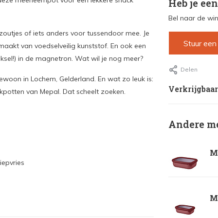
s deze meeneempot voor een lekkere snack
Heb je een
Bel naar de win
zoutjes of iets anders voor tussendoor mee. Je
Stuur een
emaakt van voedselveilig kunststof. En ook een
ksel!) in de magnetron. Wat wil je nog meer?
Delen
woon in Lochem, Gelderland. En wat zo leuk is:
Verkrijgbaar
ckpotten van Mepal. Dat scheelt zoeken.
Andere me
Me
iepvries
Me