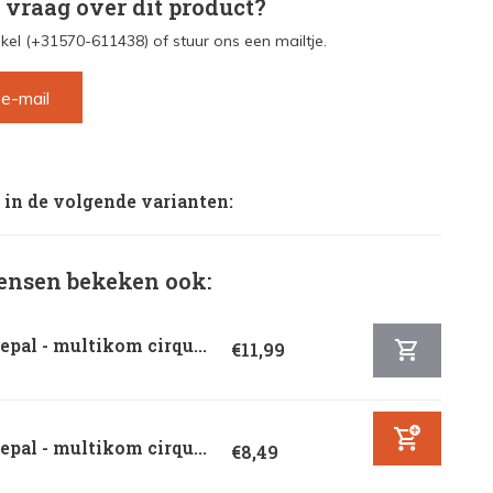
 vraag over dit product?
kel (+31570-611438) of stuur ons een mailtje.
 e-mail
 in de volgende varianten:
nsen bekeken ook:
pal - multikom cirqu...
€11,99
pal - multikom cirqu...
€8,49