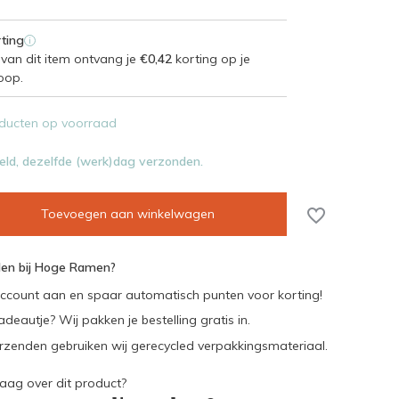
ting
i
van dit item ontvang je
€0,42
korting op je
oop.
ducten op voorraad
eld, dezelfde (werk)dag verzonden.
Toevoegen aan winkelwagen
en bij Hoge Ramen?
ccount aan en spaar automatisch punten voor korting!
adeautje? Wij pakken je bestelling gratis in.
rzenden gebruiken wij gerecycled verpakkingsmateriaal.