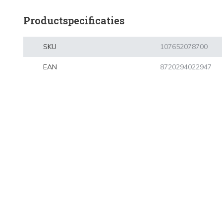
Productspecificaties
SKU
107652078700
EAN
8720294022947