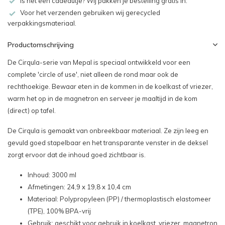
Is het een cadeautje? Wij pakken je bestelling gratis in.
Voor het verzenden gebruiken wij gerecycled
verpakkingsmateriaal.
Productomschrijving
De Cirqula-serie van Mepal is speciaal ontwikkeld voor een
complete 'circle of use', niet alleen de rond maar ook de
rechthoekige. Bewaar eten in de kommen in de koelkast of vriezer,
warm het op in de magnetron en serveer je maaltijd in de kom
(direct) op tafel.
De Cirqula is gemaakt van onbreekbaar materiaal. Ze zijn leeg en
gevuld goed stapelbaar en het transparante venster in de deksel
zorgt ervoor dat de inhoud goed zichtbaar is.
Inhoud: 3000 ml
Afmetingen: 24,9 x 19,8 x 10,4 cm
Materiaal: Polypropyleen (PP) / thermoplastisch elastomeer
(TPE), 100% BPA-vrij
Gebruik: geschikt voor gebruik in koelkast, vriezer, magnetron