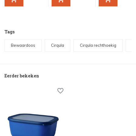
Tags
Bewaardoos
Cirqula
Cirqula rechthoekig
M
Eerder bekeken