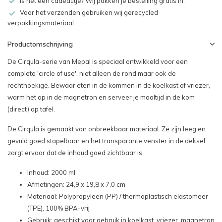
Is het een cadeautje? Wij pakken je bestelling gratis in.
Voor het verzenden gebruiken wij gerecycled
verpakkingsmateriaal.
Productomschrijving
De Cirqula-serie van Mepal is speciaal ontwikkeld voor een
complete 'circle of use', niet alleen de rond maar ook de
rechthoekige. Bewaar eten in de kommen in de koelkast of vriezer,
warm het op in de magnetron en serveer je maaltijd in de kom
(direct) op tafel.
De Cirqula is gemaakt van onbreekbaar materiaal. Ze zijn leeg en
gevuld goed stapelbaar en het transparante venster in de deksel
zorgt ervoor dat de inhoud goed zichtbaar is.
Inhoud: 2000 ml
Afmetingen: 24,9 x 19,8 x 7,0 cm
Materiaal: Polypropyleen (PP) / thermoplastisch elastomeer
(TPE), 100% BPA-vrij
Gebruik: geschikt voor gebruik in koelkast, vriezer, magnetron