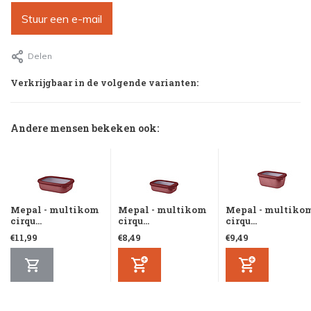
Stuur een e-mail
Delen
Verkrijgbaar in de volgende varianten:
Andere mensen bekeken ook:
Mepal - multikom
Mepal - multikom
Mepal - multiko
cirqu...
cirqu...
cirqu...
€11,99
€8,49
€9,49