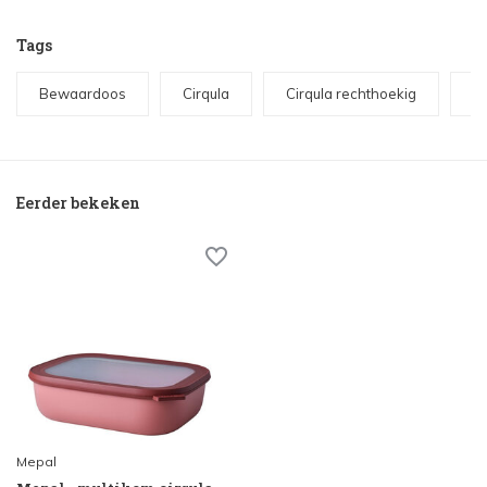
Tags
Bewaardoos
Cirqula
Cirqula rechthoekig
M
Eerder bekeken
Mepal