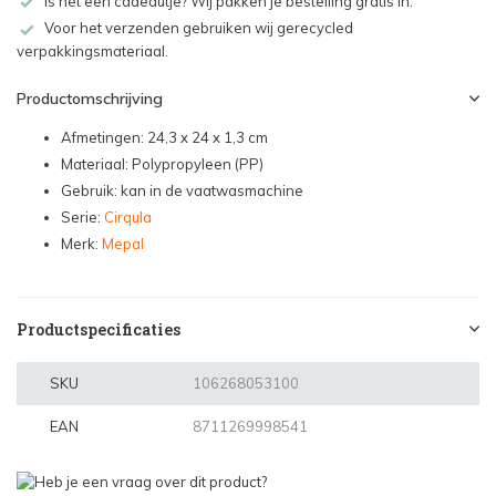
Is het een cadeautje? Wij pakken je bestelling gratis in.
Voor het verzenden gebruiken wij gerecycled
verpakkingsmateriaal.
Productomschrijving
Afmetingen: 24,3 x 24 x 1,3 cm
Materiaal: Polypropyleen (PP)
Gebruik: kan in de vaatwasmachine
Serie:
Cirqula
Merk:
Mepal
Productspecificaties
SKU
106268053100
EAN
8711269998541