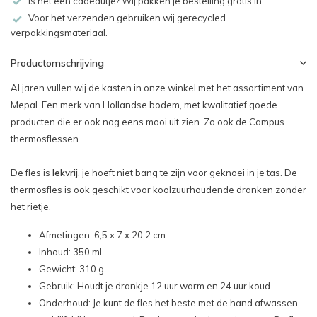
Is het een cadeautje? Wij pakken je bestelling gratis in.
Voor het verzenden gebruiken wij gerecycled
verpakkingsmateriaal.
Productomschrijving
Al jaren vullen wij de kasten in onze winkel met het assortiment van
Mepal. Een merk van Hollandse bodem, met kwalitatief goede
producten die er ook nog eens mooi uit zien. Zo ook de Campus
thermosflessen.
De fles is
lekvrij
, je hoeft niet bang te zijn voor geknoei in je tas. De
thermosfles is ook geschikt voor koolzuurhoudende dranken zonder
het rietje.
Afmetingen: 6,5 x 7 x 20,2 cm
Inhoud: 350 ml
Gewicht: 310 g
Gebruik: Houdt je drankje 12 uur warm en 24 uur koud.
Onderhoud: Je kunt de fles het beste met de hand afwassen,