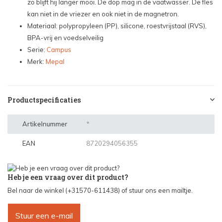
zo blijft hij langer mooi. De dop mag in de vaatwasser. De fles
kan niet in de vriezer en ook niet in de magnetron.
Materiaal: polypropyleen (PP), silicone, roestvrijstaal (RVS),
BPA-vrij en voedselveilig
Serie:
Campus
Merk:
Mepal
Productspecificaties
Artikelnummer
*
EAN
8720294056355
Heb je een vraag over dit product?
Bel naar de winkel (+31570-611438) of stuur ons een mailtje.
Stuur een e-mail