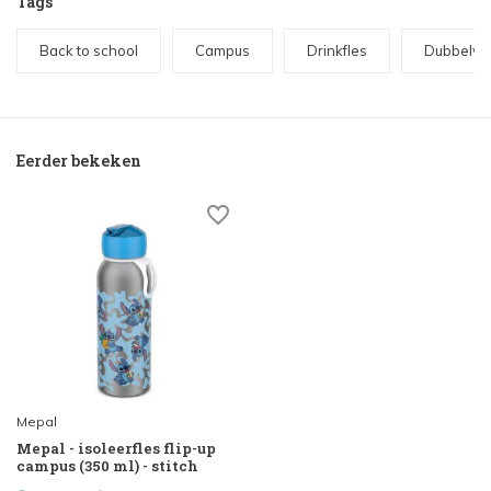
Tags
Back to school
Campus
Drinkfles
Dubbelwa
Eerder bekeken
Mepal
Mepal - isoleerfles flip-up
campus (350 ml) - stitch