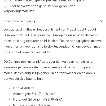
Is het een cadeautje? Wij pakken je bestelling gratis in.
Voor het verzenden gebruiken wij gerecycled
verpakkingsmateriaal.
Productomschrijving
De pop-up drinkfles uit het assortiment van Mepal is echt ideaal.
Druk en drink, dat is het principe. Druk op de drinktuit en de fles is
open, druk nog een keer en hij is dicht. Reuze handig tijdens actieve
momenten en voor een snelle slok tussendoor. Of om gewoon mee
naar school te nemen natuurlijk!
De Campus pop-up drinkfles is voorzien van een handig lusje,
waarmee je hem zonder moeite meeneemt. Fijn voor papa en
mama: de fles mag in zijn geheel in de vaatwasser en de dop is
eenvoudig uit elkaar te halen.
Inhoud: 400 ml
Afmetingen: 6,4 x 7 x 18,4 cm
Materiaal: Siliconen, ABS, 0% BPA
Mag wel in de vaatwasser