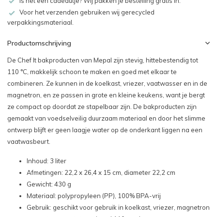
Is het een cadeautje? Wij pakken je bestelling gratis in.
Voor het verzenden gebruiken wij gerecycled
verpakkingsmateriaal.
Productomschrijving
De Chef It bakproducten van Mepal zijn stevig, hittebestendig tot
110 °C, makkelijk schoon te maken en goed met elkaar te
combineren. Ze kunnen in de koelkast, vriezer, vaatwasser en in de
magnetron, en ze passen in grote en kleine keukens, want je bergt
ze compact op doordat ze stapelbaar zijn. De bakproducten zijn
gemaakt van voedselveilig duurzaam materiaal en door het slimme
ontwerp blijft er geen laagje water op de onderkant liggen na een
vaatwasbeurt.
Inhoud: 3 liter
Afmetingen: 22,2 x 26,4 x 15 cm, diameter 22,2 cm
Gewicht: 430 g
Materiaal: polypropyleen (PP), 100% BPA-vrij
Gebruik: geschikt voor gebruik in koelkast, vriezer, magnetron