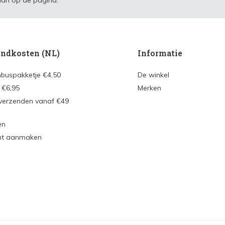
an op de pagina.
ndkosten (NL)
Informatie
nbuspakketje €4,50
De winkel
 €6,95
Merken
 verzenden vanaf €49
en
nt aanmaken