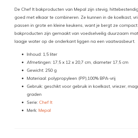
De Chef It bakproducten van Mepal zijn stevig, hittebestendi
goed met elkaar te combineren. Ze kunnen in de koelkast, vr
passen in grote en kleine keukens, want je bergt ze compact
bakproducten zijn gemaakt van voedselveilig duurzaam mater
laagje water op de onderkant liggen na een vaatwasbeurt.
Inhoud: 1,5 liter
Afmetingen: 17,5 x 12 x 20,7 cm, diameter 17,5 cm
Gewicht: 250 g
Materiaal: polypropyleen (PP),100% BPA-vrij
Gebruik: geschikt voor gebruik in koelkast, vriezer, m
graden
Serie:
Chef It
Merk:
Mepal