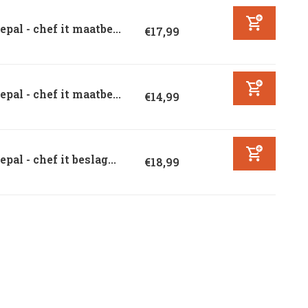
pal - chef it maatbe...
€17,99
pal - chef it maatbe...
€14,99
pal - chef it beslag...
€18,99