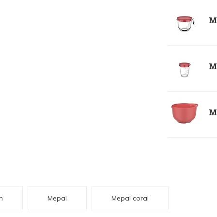
Me
Me
Me
m
Mepal
Mepal coral