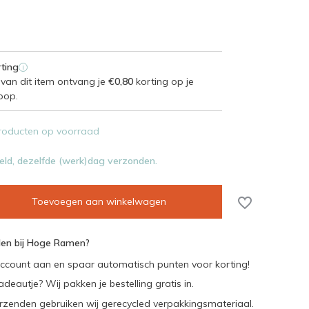
ting
i
van dit item ontvang je
€0,80
korting op je
oop.
roducten op voorraad
eld, dezelfde (werk)dag verzonden.
Toevoegen aan winkelwagen
en bij Hoge Ramen?
ccount aan en spaar automatisch punten voor korting!
adeautje? Wij pakken je bestelling gratis in.
rzenden gebruiken wij gerecycled verpakkingsmateriaal.