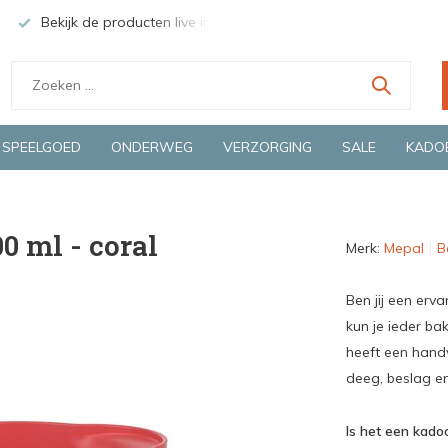
Bekijk de producten live in onze winkel in Deventer
Groen
SPEELGOED
ONDERWEG
VERZORGING
SALE
KADO
0 ml - coral
Merk:
Mepal
B
Ben jij een er
kun je ieder bak
heeft een handv
deeg, beslag e
Is het een kadoo