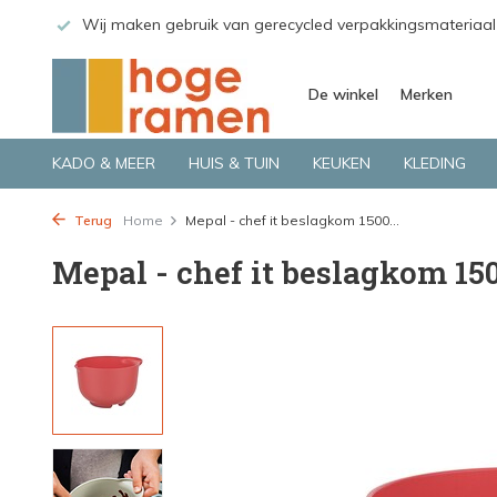
 GLS.
Wij maken gebruik van gerecycled verpakkingsmateriaal
De winkel
Merken
KADO & MEER
HUIS & TUIN
KEUKEN
KLEDING
Terug
Home
Mepal - chef it beslagkom 1500...
Mepal - chef it beslagkom 150