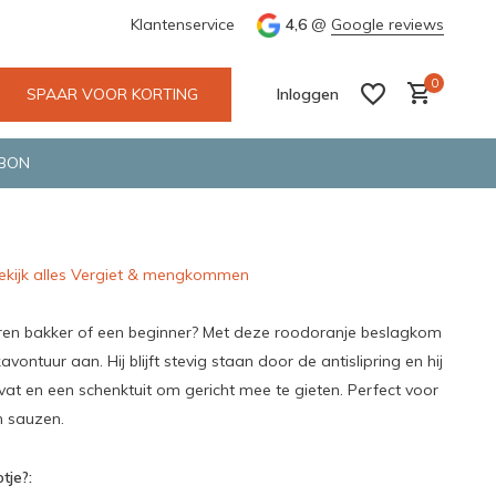
e en snelle bezorging door o.a. Fietskoerier en GLS.
Klantenservice
4,6
@
Google reviews
Wij maken
0
SPAAR VOOR KORTING
Inloggen
BON
ekijk alles Vergiet & mengkommen
Account aanmaken
Account aanmaken
varen bakker of een beginner? Met deze roodoranje beslagkom
avontuur aan. Hij blijft stevig staan door de antislipring en hij
at en een schenktuit om gericht mee te gieten. Perfect voor
n sauzen.
tje?: