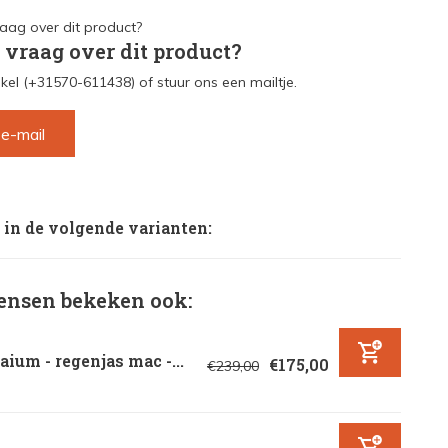
 vraag over dit product?
kel (+31570-611438) of stuur ons een mailtje.
 e-mail
 in de volgende varianten:
nsen bekeken ook:
ium - regenjas mac -...
€175,00
€239,00