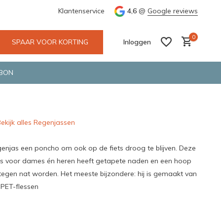
e en snelle bezorging door o.a. Fietskoerier en GLS.
Klantenservice
4,6
@
Google reviews
Wij maken
0
SPAAR VOOR KORTING
Inloggen
BON
ekijk alles Regenjassen
Account aanmaken
Account aanmaken
genjas een poncho om ook op de fiets droog te blijven. Deze
s voor dames én heren heeft getapete naden en een hoop
tegen nat worden. Het meeste bijzondere: hij is gemaakt van
 PET-flessen