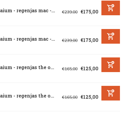
ium - regenjas mac -...
€175,00
€239,00
ium - regenjas mac -...
€175,00
€239,00
ium - regenjas the o...
€125,00
€165,00
ium - regenjas the o...
€125,00
€165,00