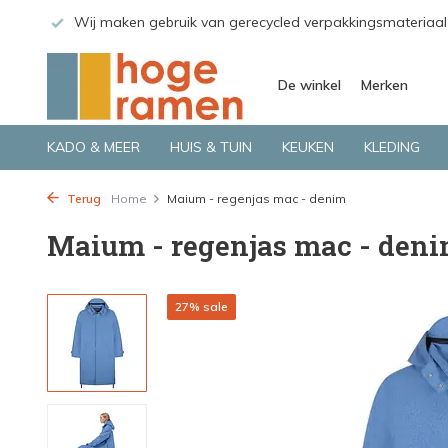
 GLS.
Wij maken gebruik van gerecycled verpakkingsmateriaal
De winkel
Merken
KADO & MEER
HUIS & TUIN
KEUKEN
KLEDING
Terug
Home
Maium - regenjas mac - denim
Maium - regenjas mac - den
27% sale