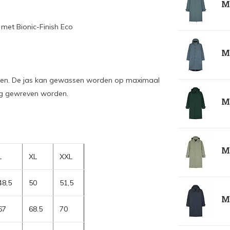
Ma
, met Bionic-Finish Eco
Ma
ogen. De jas kan gewassen worden op maximaal
eg gewreven worden.
Ma
Ma
L
XL
XXL
48,5
50
51,5
Ma
67
68.5
70