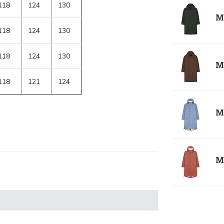
118
124
130
Ma
118
124
130
118
124
130
Ma
118
121
124
Ma
Ma