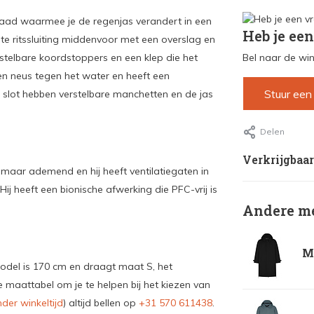
jnaad waarmee je de regenjas verandert in een
Heb je een
te ritssluiting middenvoor met een overslag en
telbare koordstoppers en een klep die het
Bel naar de win
en neus tegen het water en heeft een
Stuur een
t slot hebben verstelbare manchetten en de jas
Delen
Verkrijgbaar
, maar ademend en hij heeft ventilatiegaten in
Hij heeft een bionische afwerking die PFC-vrij is
Andere me
Ma
model is 170 cm en draagt maat S, het
 maattabel om je te helpen bij het kiezen van
der winkeltijd
) altijd bellen op
+31 570 611438
.