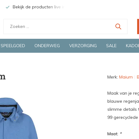
Bekijk de producten live in onze winkel in Deventer
Groen
SPEELGOED
ONDERWEG
VERZORGING
SALE
KADO
im
Merk:
Maium
B
Maak van je re
blauwe regenja
slimme details 
99 gerecyclede
Maat:
*