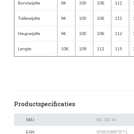
Borstwijdte
94
100
106
112
Taillewijdte
94
100
106
112
Heupwijdte
94
100
106
112
Lengte
106
109
112
115
Productspecificaties
SKU
MC-DE-XL
EAN
8785308879771