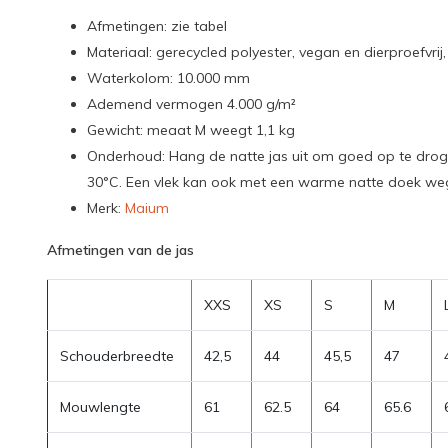
Afmetingen: zie tabel
Materiaal: gerecycled polyester, vegan en dierproefvrij
Waterkolom: 10.000 mm
Ademend vermogen 4.000 g/m²
Gewicht: meaat M weegt 1,1 kg
Onderhoud: Hang de natte jas uit om goed op te dr
30°C. Een vlek kan ook met een warme natte doek w
Merk:
Maium
Afmetingen van de jas
XXS
XS
S
M
Schouderbreedte
42,5
44
45,5
47
Mouwlengte
61
62.5
64
65.6