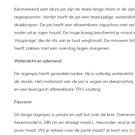
Kenmerkend aan deze jas zijn de twee lange ritsen in de zi
regenponcho. Verder heeft de jas een tweezijdige, waterdich
drukknopen. De jas heeft een afneembare capuchon met vers
water uit je ogen houdt. De hoge kraag beschermt je mond 
'ritsgarage' die de rits van je huid weghoudt. De mouwen to
heeft zakken met een overslag tegen inregenen.
Waterdicht en ademend
De regenjas heeft gesealde naden. Hij is volledig waterdicht
de oksels. Het materiaal van de jas is vegan en dierproefvrij. 
en een biologisch afbreekbare TPU-coating.
Pasvorm
De lange regenjas is unisex en valt tot over de knie. Dames
herenmodel is 180 cm en draagt maat L. Hieronder vind je de
jouw maat. Wil je advies over de juiste maat? Je kunt ons (
on