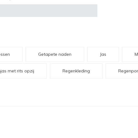
essen
Getapete naden
Jas
M
as met rits opzij
Regenkleding
Regenpo