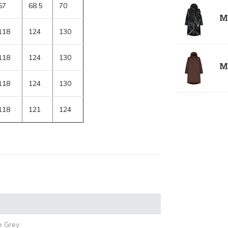
67
68.5
70
Ma
118
124
130
118
124
130
Ma
118
124
130
118
121
124
 Grey