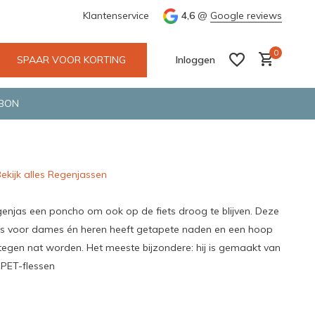
e en snelle bezorging door o.a. Fietskoerier en GLS.
Klantenservice
4,6
@
Google reviews
Wij maken
0
SPAAR VOOR KORTING
Inloggen
BON
ekijk alles Regenjassen
Account aanmaken
Account aanmaken
genjas een poncho om ook op de fiets droog te blijven. Deze
s voor dames én heren heeft getapete naden en een hoop
tegen nat worden. Het meeste bijzondere: hij is gemaakt van
 PET-flessen