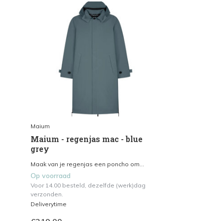
Maium
Maium - regenjas mac - blue
grey
Maak van je regenjas een poncho om...
Op voorraad
Voor 14.00 besteld, dezelfde (werk)dag
verzonden.
Deliverytime