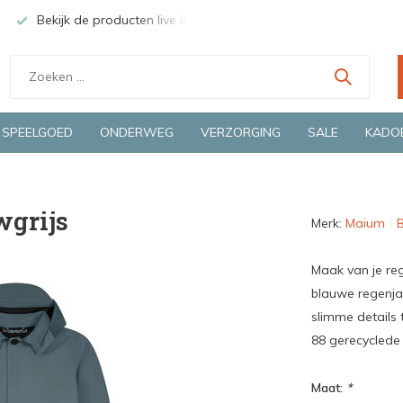
Bekijk de producten live in onze winkel in Deventer
Groen
SPEELGOED
ONDERWEG
VERZORGING
SALE
KADO
wgrijs
Merk:
Maium
B
Maak van je re
blauwe regenja
slimme details 
88 gerecyclede
Maat:
*