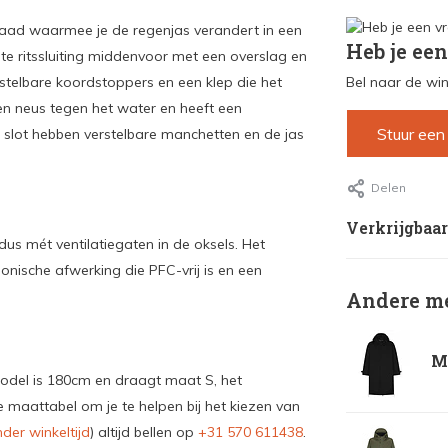
jnaad waarmee je de regenjas verandert in een
Heb je een
te ritssluiting middenvoor met een overslag en
telbare koordstoppers en een klep die het
Bel naar de win
en neus tegen het water en heeft een
Stuur een
t slot hebben verstelbare manchetten en de jas
Delen
Verkrijgbaar
dus mét ventilatiegaten in de oksels. Het
bionische afwerking die PFC-vrij is en een
Andere me
Ma
model is 180cm en draagt maat S, het
 maattabel om je te helpen bij het kiezen van
der winkeltijd
) altijd bellen op
+31 570 611438
.