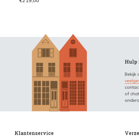
€219,00
Hulp 
Bekijk
veelge
contac
of chat
ondera
Klantenservice
Verze