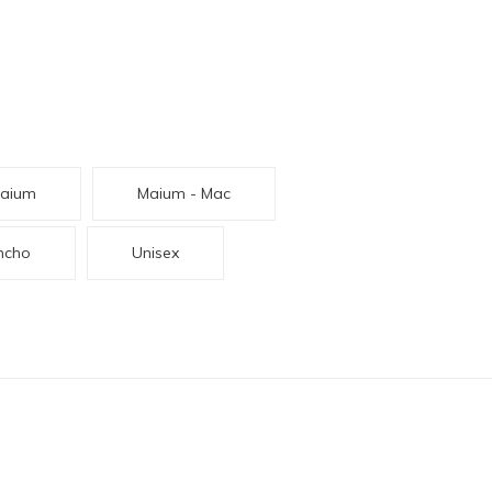
aium
Maium - Mac
ncho
Unisex