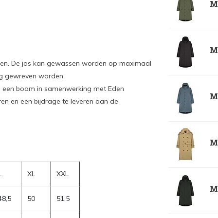
Ma
Ma
ogen. De jas kan gewassen worden op maximaal
eg gewreven worden.
ium een boom in samenwerking met Eden
Ma
en en een bijdrage te leveren aan de
Ma
L
XL
XXL
Ma
48,5
50
51,5