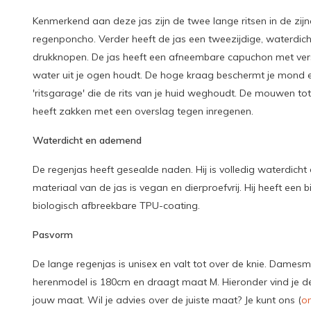
Kenmerkend aan deze jas zijn de twee lange ritsen in de zi
regenponcho. Verder heeft de jas een tweezijdige, waterdich
drukknopen. De jas heeft een afneembare capuchon met vers
water uit je ogen houdt. De hoge kraag beschermt je mond 
'ritsgarage' die de rits van je huid weghoudt. De mouwen to
heeft zakken met een overslag tegen inregenen.
Waterdicht en ademend
De regenjas heeft gesealde naden. Hij is volledig waterdicht 
materiaal van de jas is vegan en dierproefvrij. Hij heeft een 
biologisch afbreekbare TPU-coating.
Pasvorm
De lange regenjas is unisex en valt tot over de knie. Dames
herenmodel is 180cm en draagt maat M. Hieronder vind je de
jouw maat. Wil je advies over de juiste maat? Je kunt ons (
on