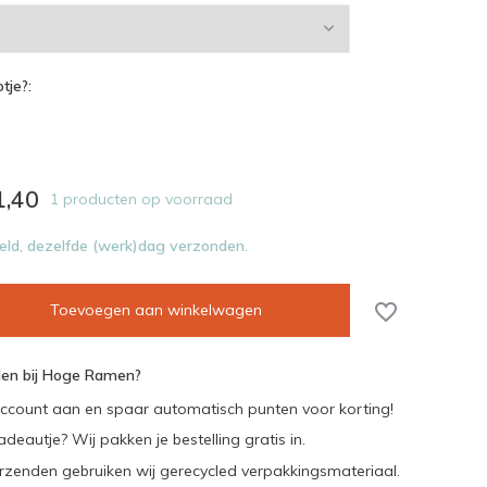
tje?:
1,40
1 producten op voorraad
eld, dezelfde (werk)dag verzonden.
Toevoegen aan winkelwagen
en bij Hoge Ramen?
ccount aan en spaar automatisch punten voor korting!
adeautje? Wij pakken je bestelling gratis in.
rzenden gebruiken wij gerecycled verpakkingsmateriaal.