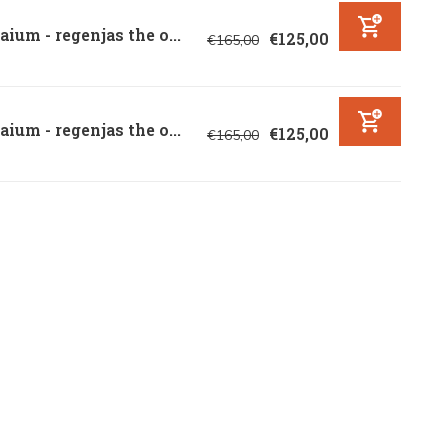
ium - regenjas the o...
€125,00
€165,00
ium - regenjas the o...
€125,00
€165,00