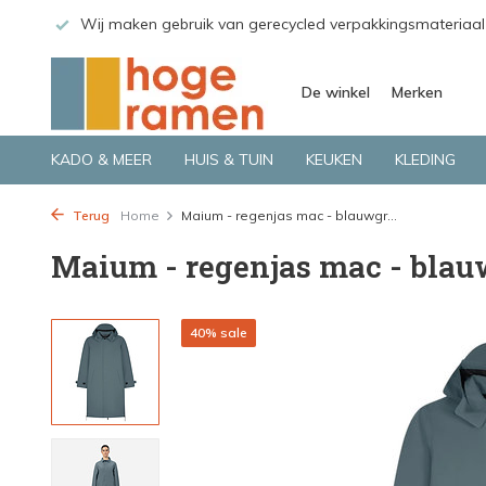
 GLS.
Wij maken gebruik van gerecycled verpakkingsmateriaal
De winkel
Merken
KADO & MEER
HUIS & TUIN
KEUKEN
KLEDING
Terug
Home
Maium - regenjas mac - blauwgr...
Maium - regenjas mac - blau
40% sale