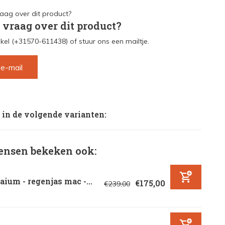
 vraag over dit product?
kel (+31570-611438) of stuur ons een mailtje.
 e-mail
 in de volgende varianten:
nsen bekeken ook:
ium - regenjas mac -...
€175,00
€239,00