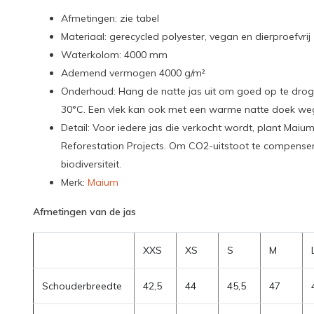
Afmetingen: zie tabel
Materiaal: gerecycled polyester, vegan en dierproefvrij
Waterkolom: 4000 mm
Ademend vermogen 4000 g/m²
Onderhoud: Hang de natte jas uit om goed op te dr
30°C. Een vlek kan ook met een warme natte doek w
Detail: Voor iedere jas die verkocht wordt, plant Ma
Reforestation Projects. Om CO2-uitstoot te compenser
biodiversiteit.
Merk:
Maium
Afmetingen van de jas
XXS
XS
S
M
Schouderbreedte
42,5
44
45,5
47