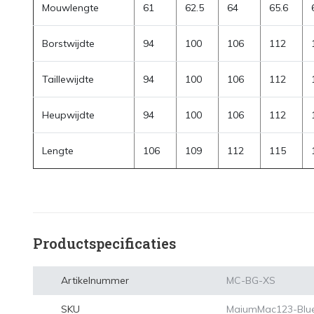
Mouwlengte
61
62.5
64
65.6
Borstwijdte
94
100
106
112
Taillewijdte
94
100
106
112
Heupwijdte
94
100
106
112
Lengte
106
109
112
115
Productspecificaties
Artikelnummer
MC-BG-XS
SKU
MaiumMac123-Blue