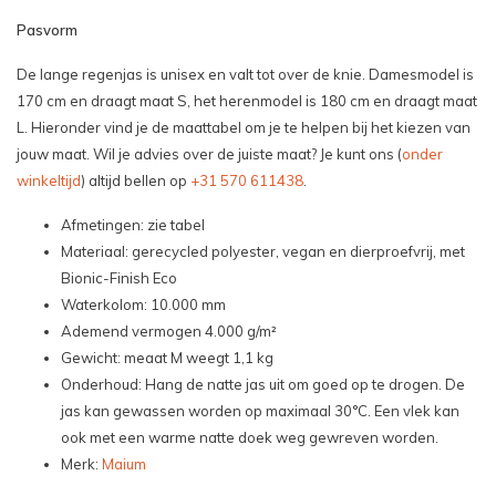
Pasvorm
De lange regenjas is unisex en valt tot over de knie. Damesmodel is
170 cm en draagt maat S, het herenmodel is 180 cm en draagt maat
L. Hieronder vind je de maattabel om je te helpen bij het kiezen van
jouw maat. Wil je advies over de juiste maat? Je kunt ons (
onder
winkeltijd
) altijd bellen op
+31 570 611438
.
Afmetingen: zie tabel
Materiaal: gerecycled polyester, vegan en dierproefvrij, met
Bionic-Finish Eco
Waterkolom: 10.000 mm
Ademend vermogen 4.000 g/m²
Gewicht: meaat M weegt 1,1 kg
Onderhoud: Hang de natte jas uit om goed op te drogen. De
jas kan gewassen worden op maximaal 30°C. Een vlek kan
ook met een warme natte doek weg gewreven worden.
Merk:
Maium