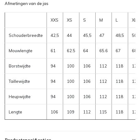
Afmetingen van de jas
XXS
XS
S
M
L
XL
Schouderbreedte
42,5
44
45,5
47
48,5
50
Mouwlengte
61
62.5
64
65.6
67
68.
Borstwijdte
94
100
106
112
118
124
Taillewijdte
94
100
106
112
118
124
Heupwijdte
94
100
106
112
118
124
Lengte
106
109
112
115
118
121