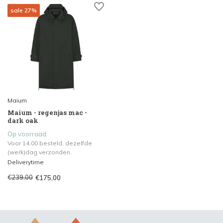
sale 27%
Maium
Maium - regenjas mac -
dark oak
Op voorraad
Voor 14.00 besteld, dezelfde
(werk)dag verzonden.
Deliverytime
€239,00
€175,00