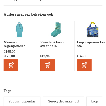
Andere mensen bekeken ook:
Maium -
Kunstsokken -
Loqi - opvouwtas 
regenponcho - ...
amandelb...
sta...
€165,00
€125,00
€12,95
€14,95
Tags
Boodschappentas
Gerecycled materiaal
Loqi