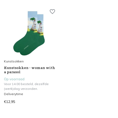
Kunstsokken
Kunstsokken - woman with
a parasol
Op voorraad
Voor 14.00 besteld, dezelfde
(werk)dag verzonden.
Deliverytime
€12,95