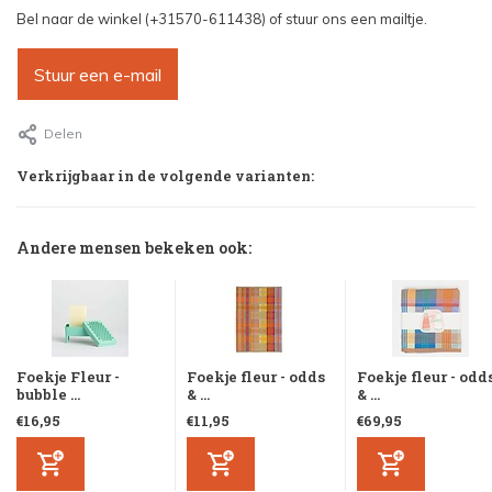
Bel naar de winkel (+31570-611438) of stuur ons een mailtje.
Stuur een e-mail
Delen
Verkrijgbaar in de volgende varianten:
Andere mensen bekeken ook:
Foekje Fleur -
Foekje fleur - odds
Foekje fleur - odd
bubble ...
& ...
& ...
€16,95
€11,95
€69,95