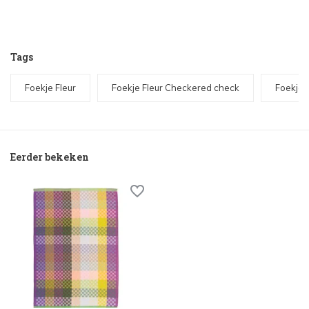
Tags
Foekje Fleur
Foekje Fleur Checkered check
Foekje 
Eerder bekeken