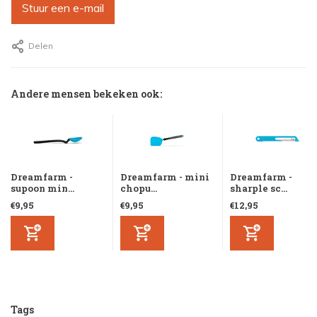
Stuur een e-mail
Delen
Andere mensen bekeken ook:
Dreamfarm -
Dreamfarm - mini
Dreamfarm -
supoon min...
chopu...
sharple sc...
€9,95
€9,95
€12,95
Tags