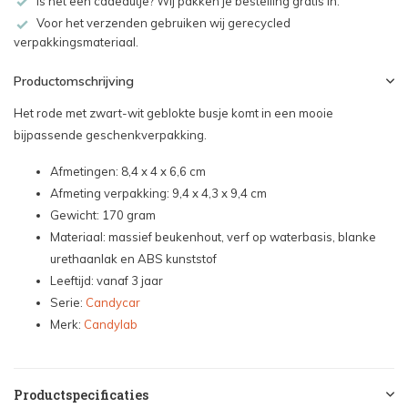
Is het een cadeautje? Wij pakken je bestelling gratis in.
Voor het verzenden gebruiken wij gerecycled
verpakkingsmateriaal.
Productomschrijving
Het rode met zwart-wit geblokte busje komt in een mooie
bijpassende geschenkverpakking.
Afmetingen: 8,4 x 4 x 6,6 cm
Afmeting verpakking: 9,4 x 4,3 x 9,4 cm
Gewicht: 170 gram
Materiaal: massief beukenhout, verf op waterbasis, blanke
urethaanlak en ABS kunststof
Leeftijd: vanaf 3 jaar
Serie:
Candycar
Merk:
Candylab
Productspecificaties