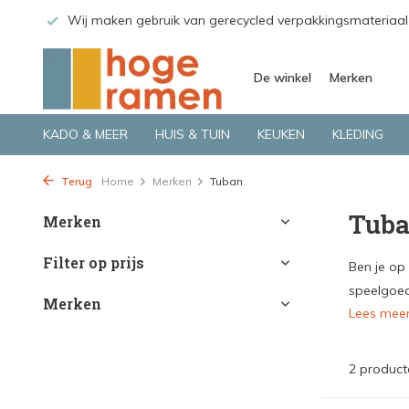
 GLS.
Wij maken gebruik van gerecycled verpakkingsmateriaal
De winkel
Merken
KADO & MEER
HUIS & TUIN
KEUKEN
KLEDING
Terug
Home
Merken
Tuban
Tub
Merken
Filter op prijs
Ben je op
speelgoed 
Merken
Lees mee
2 product