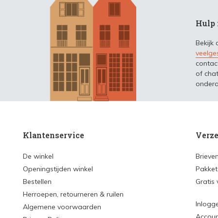
Hulp 
Bekijk
veelge
contac
of chat
ondera
Klantenservice
Verze
De winkel
Brieve
Openingstijden winkel
Pakket
Bestellen
Gratis
Herroepen, retourneren & ruilen
Inlogg
Algemene voorwaarden
Accou