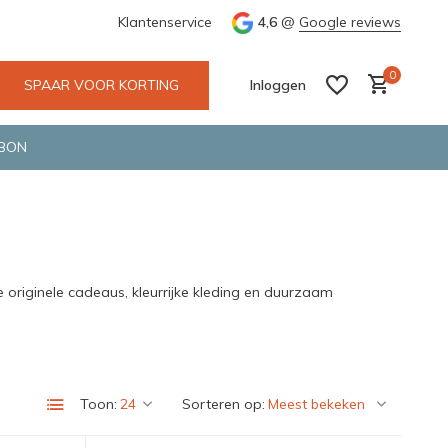
e en snelle bezorging door o.a. Fietskoerier en GLS.
Klantenservice
4,6
@
Google reviews
Wij maken
0
SPAAR VOOR KORTING
Inloggen
BON
Account aanmaken
Account aanmaken
 originele cadeaus, kleurrijke kleding en duurzaam
Toon:
Sorteren op: