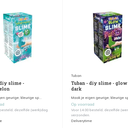
Tuban
diy slime -
Tuban - diy slime - glow
elon
dark
en geurige, kleurige sp...
Maak je eigen geurige, kleurige sp
aad
Op voorraad
 besteld, dezelfde (werk)dag
Voor 14.00 besteld, dezelfde (we
verzonden.
me
Deliverytime