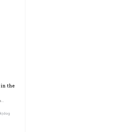
 in the
...
rk)dag