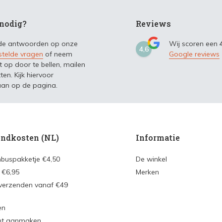
nodig?
Reviews
 de antwoorden op onze
Wij scoren een
4,6
stelde vragen
of neem
Google reviews
t op door te bellen, mailen
ten. Kijk hiervoor
an op de pagina.
ndkosten (NL)
Informatie
nbuspakketje €4,50
De winkel
 €6,95
Merken
 verzenden vanaf €49
en
nt aanmaken