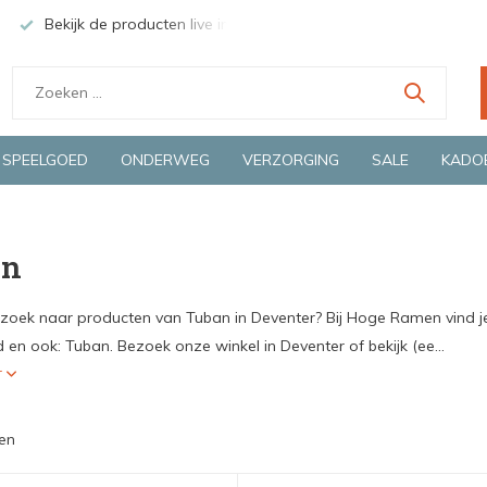
Bekijk de producten live in onze winkel in Deventer
Groen
SPEELGOED
ONDERWEG
VERZORGING
SALE
KADO
an
 zoek naar producten van Tuban in Deventer? Bij Hoge Ramen vind je
en ook: Tuban. Bezoek onze winkel in Deventer of bekijk (ee...
r
en