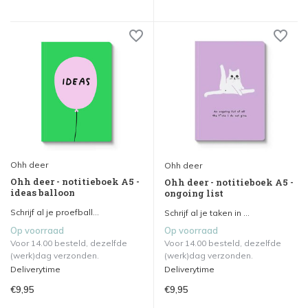
Ohh deer
Ohh deer
Ohh deer - notitieboek A5 -
Ohh deer - notitieboek A5 -
ideas balloon
ongoing list
Schrijf al je proefball...
Schrijf al je taken in ...
Op voorraad
Op voorraad
Voor 14.00 besteld, dezelfde
Voor 14.00 besteld, dezelfde
(werk)dag verzonden.
(werk)dag verzonden.
Deliverytime
Deliverytime
€9,95
€9,95