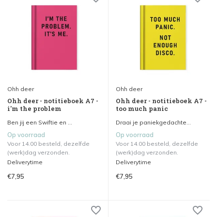
Ohh deer
Ohh deer
Ohh deer - notitieboek A7 -
Ohh deer - notitieboek A7 -
i'm the problem
too much panic
Ben jij een Swiftie en ...
Draai je paniekgedachte...
Op voorraad
Op voorraad
Voor 14.00 besteld, dezelfde
Voor 14.00 besteld, dezelfde
(werk)dag verzonden.
(werk)dag verzonden.
Deliverytime
Deliverytime
€7,95
€7,95