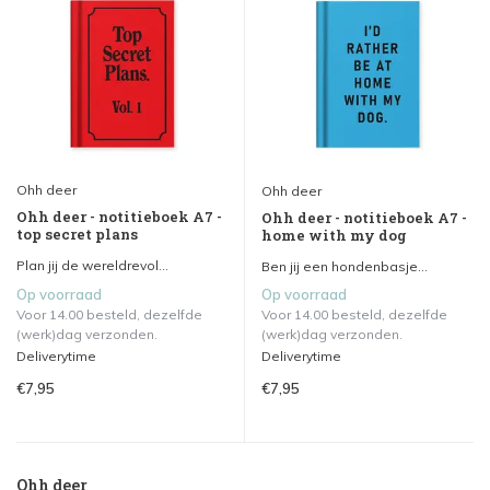
Ohh deer
Ohh deer
Ohh deer - notitieboek A7 -
Ohh deer - notitieboek A7 -
top secret plans
home with my dog
Plan jij de wereldrevol...
Ben jij een hondenbasje...
Op voorraad
Op voorraad
Voor 14.00 besteld, dezelfde
Voor 14.00 besteld, dezelfde
(werk)dag verzonden.
(werk)dag verzonden.
Deliverytime
Deliverytime
€7,95
€7,95
Ohh deer