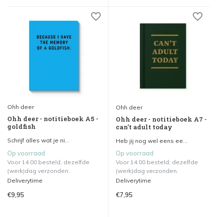
Ohh deer
Ohh deer
Ohh deer - notitieboek A5 -
Ohh deer - notitieboek A7 -
goldfish
can't adult today
Schrijf alles wat je ni...
Heb jij nog wel eens ee...
Op voorraad
Op voorraad
Voor 14.00 besteld, dezelfde
Voor 14.00 besteld, dezelfde
(werk)dag verzonden.
(werk)dag verzonden.
Deliverytime
Deliverytime
€9,95
€7,95