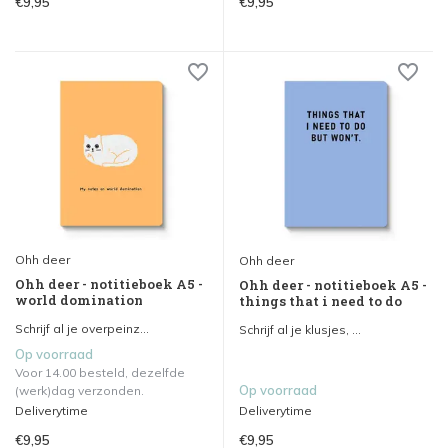
€9,95
€9,95
Ohh deer
Ohh deer
Ohh deer - notitieboek A5 -
Ohh deer - notitieboek A5 -
world domination
things that i need to do
Schrijf al je overpeinz...
Schrijf al je klusjes, ...
Op voorraad
Voor 14.00 besteld, dezelfde
Op voorraad
(werk)dag verzonden.
Deliverytime
Deliverytime
€9,95
€9,95