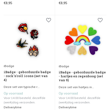
€8,95
€8,95
iBadge
iBadge
iBadge - geborduurde badge
iBadge - geborduurde badge
- rock'n'roll icons (set van
- hartjes en regenboog (set
4)
van 9)
Deze set van typische r...
Deze set van hartjes in...
Op voorraad
Op voorraad
Voor 14.00 besteld, dezelfde
Voor 14.00 besteld, dezelfde
(werk)dag verzonden.
(werk)dag verzonden.
Deliverytime
Deliverytime