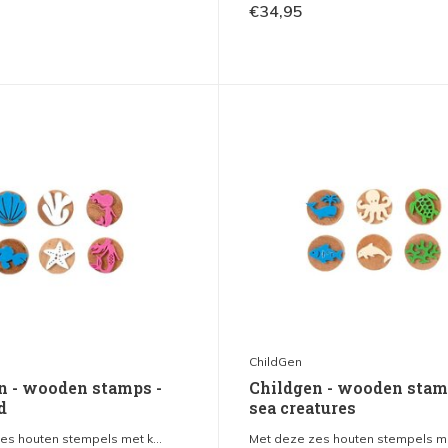
€34,95
ChildGen
n - wooden stamps -
Childgen - wooden stam
d
sea creatures
es houten stempels met k...
Met deze zes houten stempels met