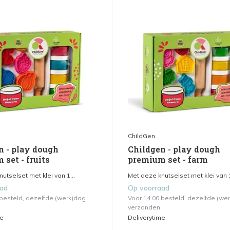
ChildGen
n - play dough
Childgen - play dough
set - fruits
premium set - farm
utselset met klei van 1...
Met deze knutselset met klei van 1
aad
Op voorraad
 besteld, dezelfde (werk)dag
Voor 14.00 besteld, dezelfde (we
verzonden.
me
Deliverytime