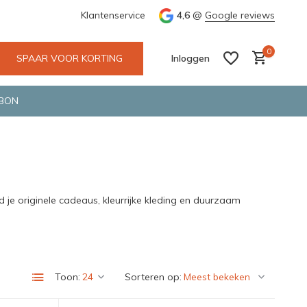
e en snelle bezorging door o.a. Fietskoerier en GLS.
Klantenservice
4,6
@
Google reviews
Wij maken
0
SPAAR VOOR KORTING
Inloggen
BON
Account aanmaken
Account aanmaken
je originele cadeaus, kleurrijke kleding en duurzaam
Toon:
Sorteren op: