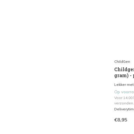
ChildGen
Childge
gram) - 
Lekker met 
Op voorr
Voor 14.00
verzonden.
Deliveryti
€8,95