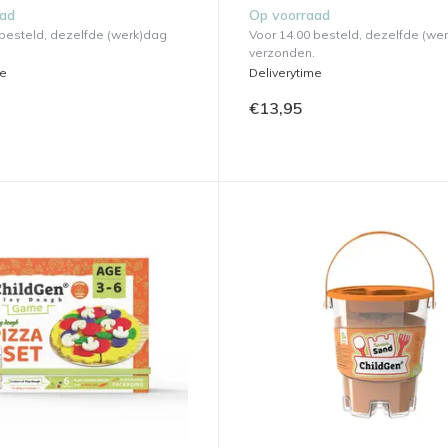
aad
Op voorraad
 besteld, dezelfde (werk)dag
Voor 14.00 besteld, dezelfde (we
verzonden.
me
Deliverytime
€13,95