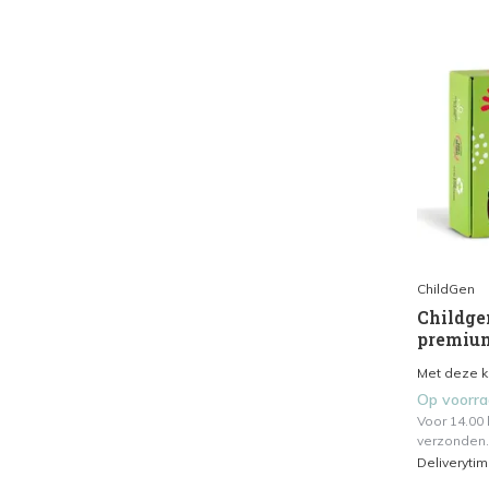
ChildGen
Childge
premium 
Met deze kn
Op voorr
Voor 14.00
verzonden.
Deliveryti