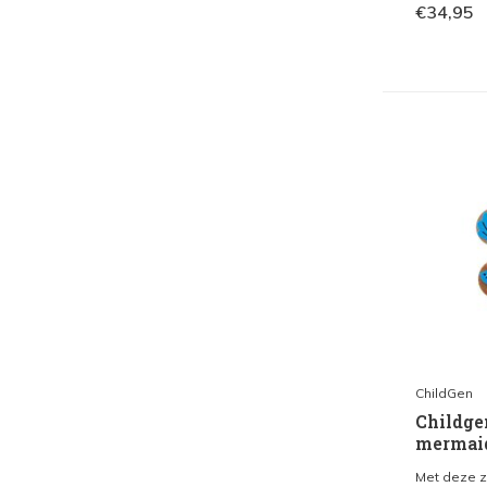
€34,95
ChildGen
Childge
mermai
Met deze z