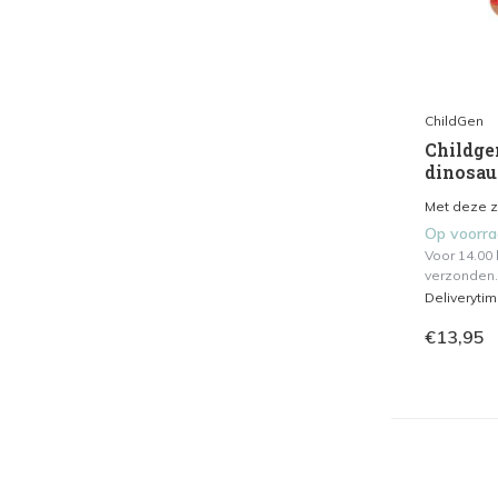
ChildGen
Childge
dinosau
Met deze z
Op voorr
Voor 14.00
verzonden.
Deliveryti
€13,95