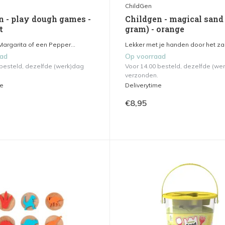
ChildGen
n - play dough games -
Childgen - magical sand
t
gram) - orange
Margarita of een Pepper...
Lekker met je handen door het zan
aad
Op voorraad
 besteld, dezelfde (werk)dag
Voor 14.00 besteld, dezelfde (we
verzonden.
me
Deliverytime
€8,95