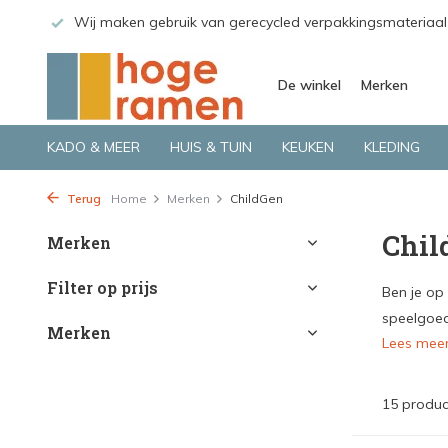
 GLS.
Wij maken gebruik van gerecycled verpakkingsmateriaal
De winkel
Merken
KADO & MEER
HUIS & TUIN
KEUKEN
KLEDING
Terug
Home
Merken
ChildGen
Chil
Merken
Filter op prijs
Ben je op
speelgoed
Merken
Lees mee
15 produc