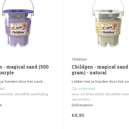
ChildGen
n - magical sand (500
Childgen - magical sand
purple
gram) - natural
je handen door het zand...
Lekker met je handen door het zan
aad
Op voorraad
 besteld, dezelfde (werk)dag
Voor 14.00 besteld, dezelfde (we
verzonden.
me
Deliverytime
€8,95