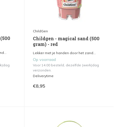
ChildGen
 (500
Childgen - magical sand (500
gram) - red
d...
Lekker met je handen door het zand...
Op voorraad
rk)dag
Voor 14.00 besteld, dezelfde (werk)dag
verzonden.
Deliverytime
€8,95