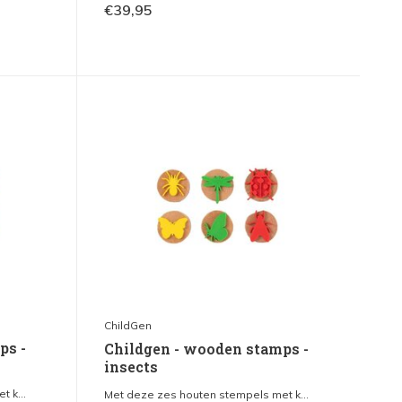
€39,95
ChildGen
ps -
Childgen - wooden stamps -
insects
 k...
Met deze zes houten stempels met k...