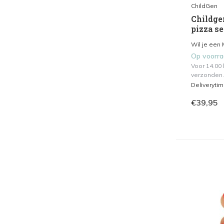
ChildGen
Childge
pizza se
Wil je een 
Op voorr
Voor 14.00
verzonden.
Deliveryti
€39,95