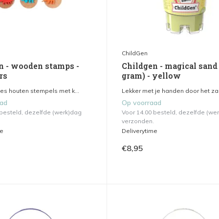
ChildGen
n - wooden stamps -
Childgen - magical sand
rs
gram) - yellow
es houten stempels met k...
Lekker met je handen door het zan
aad
Op voorraad
 besteld, dezelfde (werk)dag
Voor 14.00 besteld, dezelfde (we
verzonden.
me
Deliverytime
€8,95