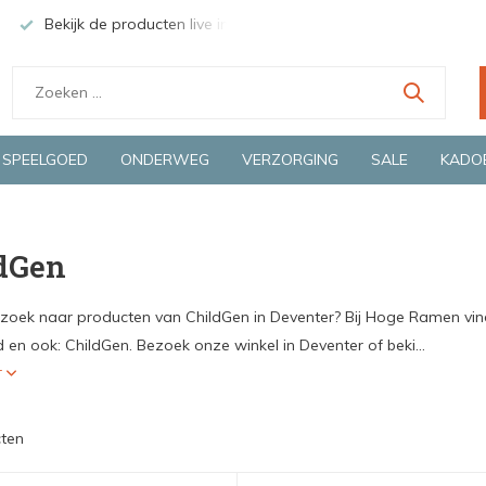
Bekijk de producten live in onze winkel in Deventer
Groen
SPEELGOED
ONDERWEG
VERZORGING
SALE
KADO
dGen
 zoek naar producten van ChildGen in Deventer? Bij Hoge Ramen vind 
 en ook: ChildGen. Bezoek onze winkel in Deventer of beki...
r
ten