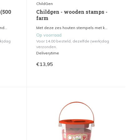
ChildGen
 (500
Childgen - wooden stamps -
farm
d...
Met deze zes houten stempels met k...
Op voorraad
rk)dag
Voor 14.00 besteld, dezelfde (werk)dag
verzonden.
Deliverytime
€13,95