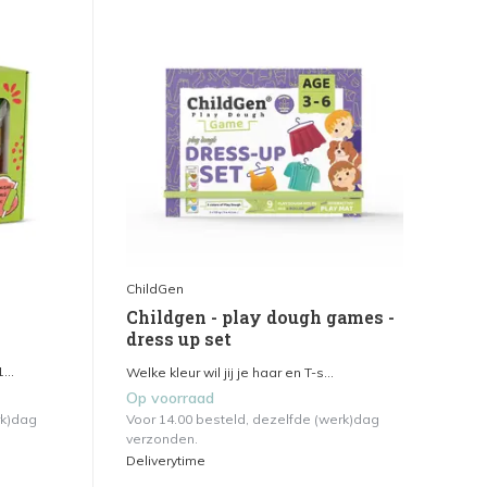
ChildGen
Childgen - play dough games -
dress up set
...
Welke kleur wil jij je haar en T-s...
Op voorraad
rk)dag
Voor 14.00 besteld, dezelfde (werk)dag
verzonden.
Deliverytime