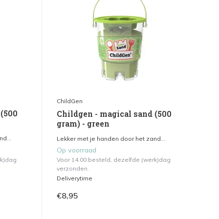
ChildGen
 (500
Childgen - magical sand (500
gram) - green
d...
Lekker met je handen door het zand...
Op voorraad
rk)dag
Voor 14.00 besteld, dezelfde (werk)dag
verzonden.
Deliverytime
€8,95