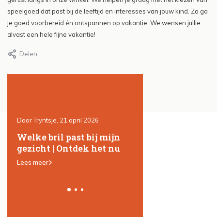
speelgoed dat past bij de leeftijd en interesses van jouw kind. Zo ga
je goed voorbereid én ontspannen op vakantie. We wensen jullie
alvast een hele fijne vakantie!
Delen
Door Tryntsje, 21 april 2026
Door Tryntsje, 25 maart 202
en
Welke bril past bij mijn
In memoriam
en
gezicht | Ontdek het nu
Lees meer
Lees meer