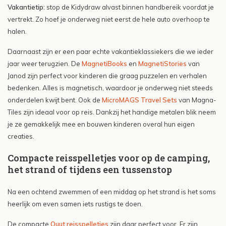
Vakantietip:
stop de Kidydraw alvast binnen handbereik voordat je
vertrekt. Zo hoef je onderweg niet eerst de hele auto overhoop te
halen.
Daarnaast zijn er een paar echte vakantieklassiekers die we ieder
jaar weer terugzien. De
MagnetiBooks
en
MagnetiStories
van
Janod zijn perfect voor kinderen die graag puzzelen en verhalen
bedenken. Alles is magnetisch, waardoor je onderweg niet steeds
onderdelen kwijt bent. Ook de
MicroMAGS Travel Sets
van Magna-
Tiles zijn ideaal voor op reis. Dankzij het handige metalen blik neem
je ze gemakkelijk mee en bouwen kinderen overal hun eigen
creaties.
Compacte reisspelletjes voor op de camping,
het strand of tijdens een tussenstop
Na een ochtend zwemmen of een middag op het strand is het soms
heerlijk om even samen iets rustigs te doen.
De compacte
Quut reisspelletjes
zijn daar perfect voor. Er zijn