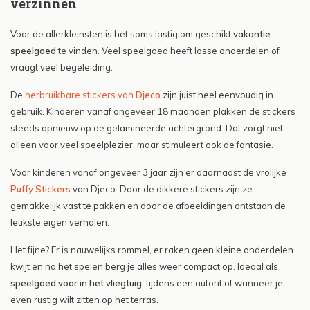
verzinnen
Voor de allerkleinsten is het soms lastig om geschikt
vakantie
speelgoed
te vinden. Veel speelgoed heeft losse onderdelen of
vraagt veel begeleiding.
De
herbruikbare stickers van
Djeco
zijn juist heel eenvoudig in
gebruik. Kinderen vanaf ongeveer 18 maanden plakken de stickers
steeds opnieuw op de gelamineerde achtergrond. Dat zorgt niet
alleen voor veel speelplezier, maar stimuleert ook de fantasie.
Voor kinderen vanaf ongeveer 3 jaar zijn er daarnaast de vrolijke
Puffy Stickers
van Djeco. Door de dikkere stickers zijn ze
gemakkelijk vast te pakken en door de afbeeldingen ontstaan de
leukste eigen verhalen.
Het fijne? Er is nauwelijks rommel, er raken geen kleine onderdelen
kwijt en na het spelen berg je alles weer compact op. Ideaal als
speelgoed voor in het vliegtuig
, tijdens een autorit of wanneer je
even rustig wilt zitten op het terras.