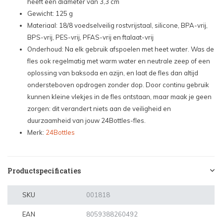
heeft een diameter van 3,3 cm
Gewicht: 125 g
Materiaal: 18/8 voedselveilig rostvrijstaal, silicone, BPA-vrij,
BPS-vrij, PES-vrij, PFAS-vrij en ftalaat-vrij
Onderhoud: Na elk gebruik afspoelen met heet water. Was de
fles ook regelmatig met warm water en neutrale zeep of een
oplossing van baksoda en azijn, en laat de fles dan altijd
ondersteboven opdrogen zonder dop. Door continu gebruik
kunnen kleine vlekjes in de fles ontstaan, maar maak je geen
zorgen: dit verandert niets aan de veiligheid en
duurzaamheid van jouw 24Bottles-fles.
Merk:
24Bottles
Productspecificaties
SKU
001818
EAN
8059388260492